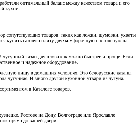
ыработали оптимальный баланс между качеством товара и его
ой кухни.
бор сопутствующих товаров, таких как ложки, шумовки, ухваты
чется купить газовую плиту двухкомфорочную настольную на
й чугунный казан для плова как можно быстрее и проще. Если
чественное и надежное оборудование.
полезную пищу в домашних условиях. Это белорусские казаны
да чугунная. И много другой кухонной утвари из чугуна.
ссортиментом в Каталоге товаров.
узнецке, Ростове на Дону, Волгограде или Ярославле
упок прямо до вашей двери.