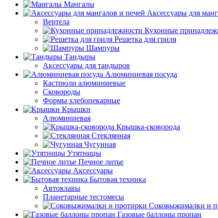
Мангалы
Аксессуары для манг
Вертела
Кухонные принадлеж
Решетка для гриля
Шампуры
Тандыры
Аксессуары для тандыров
Алюминиевая посуда
Кастрюли алюминиевые
Сковороды
Формы хлебопекарные
Крышки
Алюминиевая
Крышка-сковорода
Стеклянная
Чугунная
Утятницы
Печное литье
Аксессуары
Бытовая техника
Автоклавы
Планетарные тестомесы
Соковыжималки и п
Газовые баллоны пропан