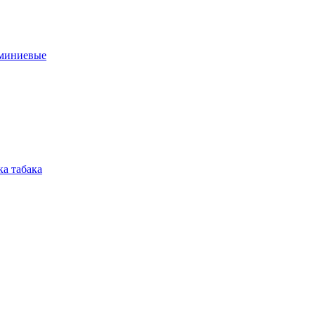
юминиевые
а табака