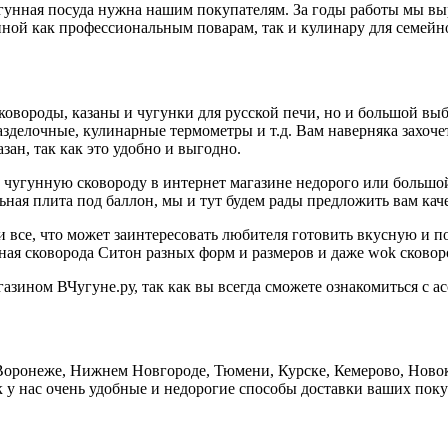
чугунная посуда нужна нашим покупателям. За годы работы мы в
пной как профессиональным поварам, так и кулинару для семейн
ковороды, казаны и чугунки для русской печи, но и большой вы
разделочные, кулинарные термометры и т.д. Вам наверняка захо
ан, так как это удобно и выгодно.
ь чугунную сковороду в интернет магазине недорого или большо
льная плита под баллон, мы и тут будем рады предложить вам ка
 все, что может заинтересовать любителя готовить вкусную и 
ая сковорода Ситон разных форм и размеров и даже wok сковоро
азином ВЧугуне.ру, так как вы всегда сможете ознакомиться с а
Воронеже, Нижнем Новгороде, Тюмени, Курске, Кемерово, Новок
ак у нас очень удобные и недорогие способы доставки ваших пок