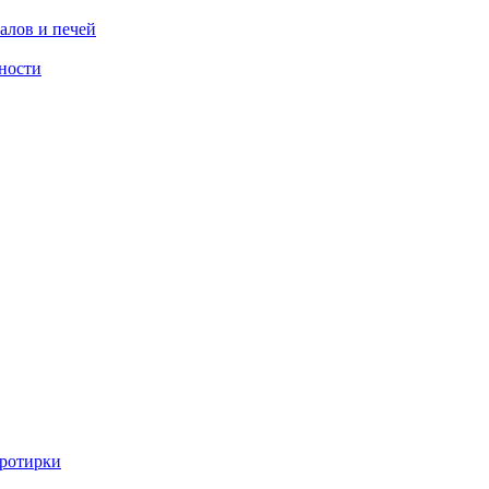
алов и печей
ности
ротирки