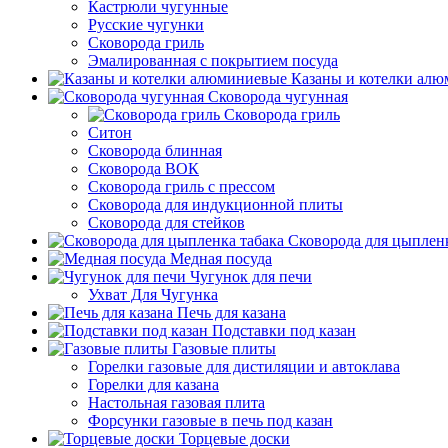
Кастрюли чугунные
Русские чугунки
Сковорода гриль
Эмалированная с покрытием посуда
Казаны и котелки ал
Сковорода чугунная
Сковорода гриль
Ситон
Сковорода блинная
Сковорода ВОК
Сковорода гриль с прессом
Сковорода для индукционной плиты
Сковорода для стейков
Сковорода для цыпленк
Медная посуда
Чугунок для печи
Ухват Для Чугунка
Печь для казана
Подставки под казан
Газовые плиты
Горелки газовые для дистиляции и автоклава
Горелки для казана
Настольная газовая плита
Форсунки газовые в печь под казан
Торцевые доски