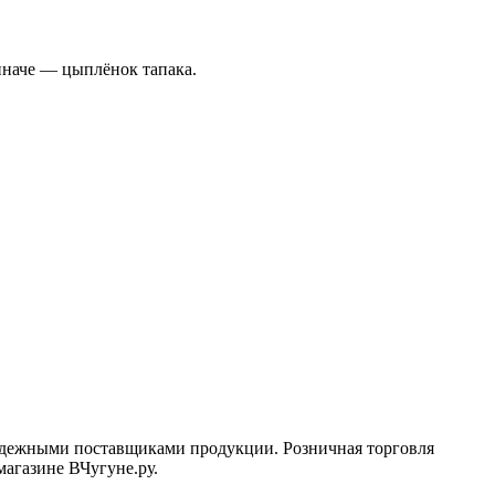
иначе — цыплёнок тапака.
 надежными поставщиками продукции. Розничная торговля
магазине ВЧугуне.ру.