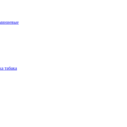
юминиевые
а табака