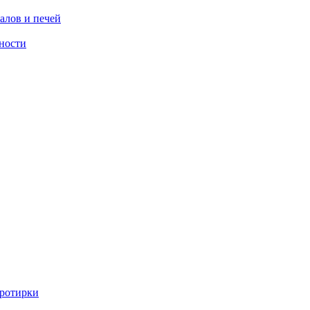
алов и печей
ности
ротирки