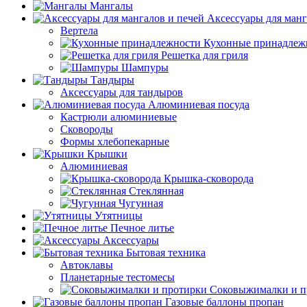
Мангалы
Аксессуары для манг
Вертела
Кухонные принадлеж
Решетка для гриля
Шампуры
Тандыры
Аксессуары для тандыров
Алюминиевая посуда
Кастрюли алюминиевые
Сковороды
Формы хлебопекарные
Крышки
Алюминиевая
Крышка-сковорода
Стеклянная
Чугунная
Утятницы
Печное литье
Аксессуары
Бытовая техника
Автоклавы
Планетарные тестомесы
Соковыжималки и п
Газовые баллоны пропан