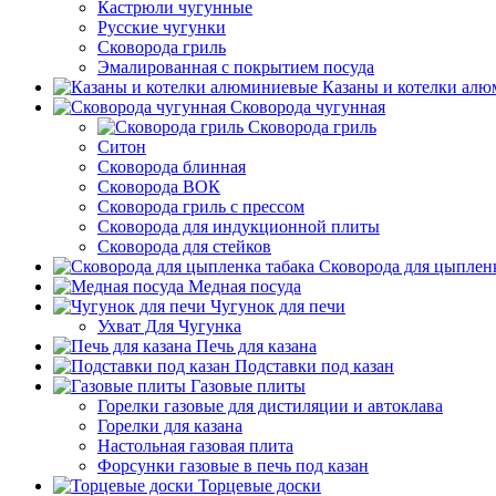
Кастрюли чугунные
Русские чугунки
Сковорода гриль
Эмалированная с покрытием посуда
Казаны и котелки ал
Сковорода чугунная
Сковорода гриль
Ситон
Сковорода блинная
Сковорода ВОК
Сковорода гриль с прессом
Сковорода для индукционной плиты
Сковорода для стейков
Сковорода для цыпленк
Медная посуда
Чугунок для печи
Ухват Для Чугунка
Печь для казана
Подставки под казан
Газовые плиты
Горелки газовые для дистиляции и автоклава
Горелки для казана
Настольная газовая плита
Форсунки газовые в печь под казан
Торцевые доски