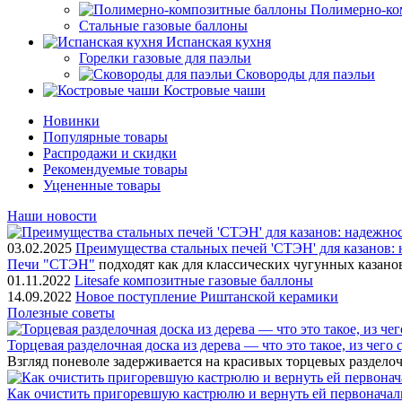
Полимерно-ко
Стальные газовые баллоны
Испанская кухня
Горелки газовые для паэльи
Сковороды для паэльи
Костровые чаши
Новинки
Популярные товары
Распродажи и скидки
Рекомендуемые товары
Уцененные товары
Наши новости
03.02.2025
Преимущества стальных печей 'СТЭН' для казанов: 
Печи "СТЭН"
подходят как для классических чугунных казано
01.11.2022
Litesafe композитные газовые баллоны
14.09.2022
Новое поступление Риштанской керамики
Полезные советы
Торцевая разделочная доска из дерева — что это такое, из чего
Взгляд поневоле задерживается на красивых торцевых разделоч
Как очистить пригоревшую кастрюлю и вернуть ей первонача