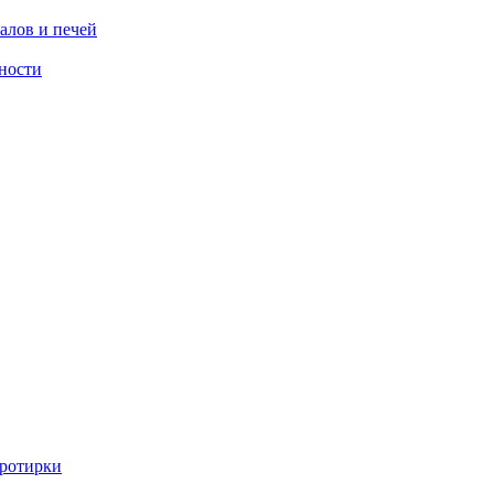
алов и печей
ности
ротирки