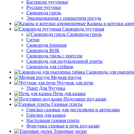
Кастрюли чугунные
Русские чугунки
Сковорода гриль
Эмалированная с покрытием посуда
Казаны и котелки ал
Сковорода чугунная
Сковорода гриль
Ситон
Сковорода блинная
Сковорода ВОК
Сковорода гриль с прессом
Сковорода для индукционной плиты
Сковорода для стейков
Сковорода для цыпленк
Медная посуда
Чугунок для печи
Ухват Для Чугунка
Печь для казана
Подставки под казан
Газовые плиты
Горелки газовые для дистиляции и автоклава
Горелки для казана
Настольная газовая плита
Форсунки газовые в печь под казан
Торцевые доски