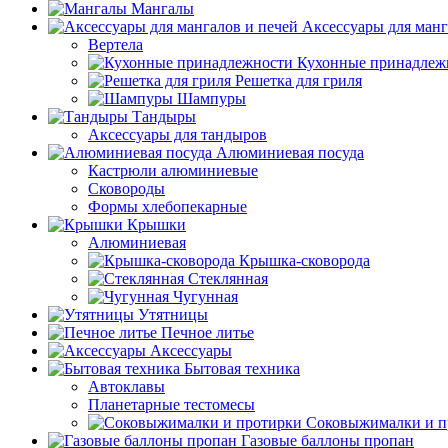
Мангалы
Аксессуары для манг
Вертела
Кухонные принадлеж
Решетка для гриля
Шампуры
Тандыры
Аксессуары для тандыров
Алюминиевая посуда
Кастрюли алюминиевые
Сковороды
Формы хлебопекарные
Крышки
Алюминиевая
Крышка-сковорода
Стеклянная
Чугунная
Утятницы
Печное литье
Аксессуары
Бытовая техника
Автоклавы
Планетарные тестомесы
Соковыжималки и п
Газовые баллоны пропан