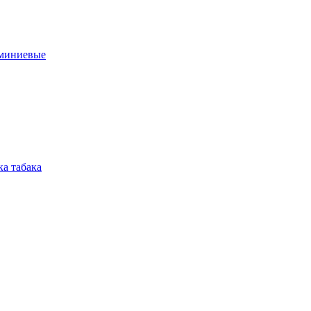
юминиевые
а табака