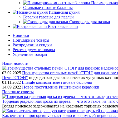
Полимерно-ко
Стальные газовые баллоны
Испанская кухня
Горелки газовые для паэльи
Сковороды для паэльи
Костровые чаши
Новинки
Популярные товары
Распродажи и скидки
Рекомендуемые товары
Уцененные товары
Наши новости
03.02.2025
Преимущества стальных печей 'СТЭН' для казанов: 
Печи "СТЭН"
подходят как для классических чугунных казано
01.11.2022
Litesafe композитные газовые баллоны
14.09.2022
Новое поступление Риштанской керамики
Полезные советы
Торцевая разделочная доска из дерева — что это такое, из чего
Взгляд поневоле задерживается на красивых торцевых разделоч
Как очистить пригоревшую кастрюлю и вернуть ей первонача