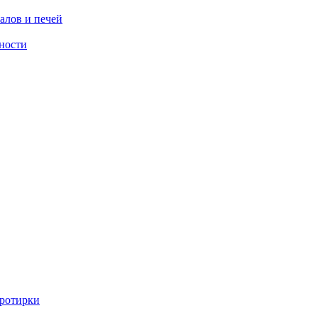
алов и печей
ности
ротирки