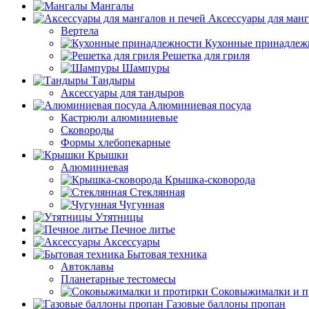
Мангалы
Аксессуары для манг
Вертела
Кухонные принадлеж
Решетка для гриля
Шампуры
Тандыры
Аксессуары для тандыров
Алюминиевая посуда
Кастрюли алюминиевые
Сковороды
Формы хлебопекарные
Крышки
Алюминиевая
Крышка-сковорода
Стеклянная
Чугунная
Утятницы
Печное литье
Аксессуары
Бытовая техника
Автоклавы
Планетарные тестомесы
Соковыжималки и п
Газовые баллоны пропан