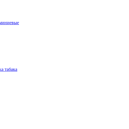
юминиевые
а табака