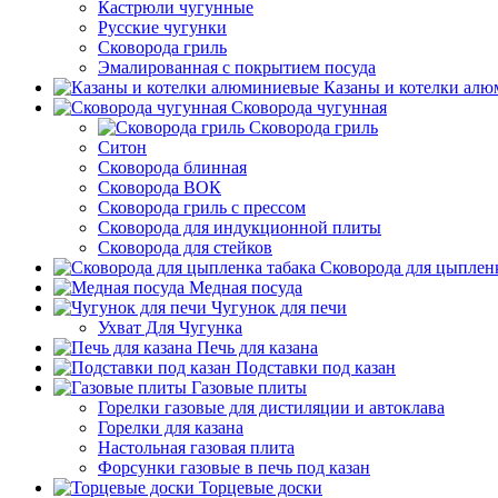
Кастрюли чугунные
Русские чугунки
Сковорода гриль
Эмалированная с покрытием посуда
Казаны и котелки ал
Сковорода чугунная
Сковорода гриль
Ситон
Сковорода блинная
Сковорода ВОК
Сковорода гриль с прессом
Сковорода для индукционной плиты
Сковорода для стейков
Сковорода для цыпленк
Медная посуда
Чугунок для печи
Ухват Для Чугунка
Печь для казана
Подставки под казан
Газовые плиты
Горелки газовые для дистиляции и автоклава
Горелки для казана
Настольная газовая плита
Форсунки газовые в печь под казан
Торцевые доски