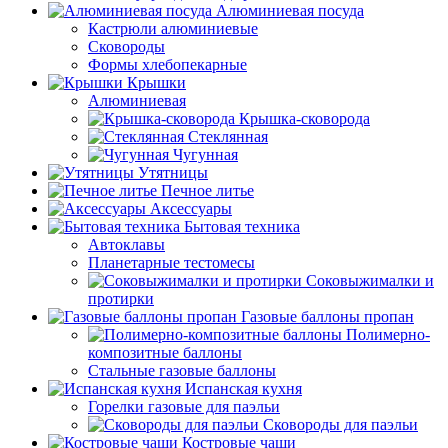
Алюминиевая посуда
Кастрюли алюминиевые
Сковороды
Формы хлебопекарные
Крышки
Алюминиевая
Крышка-сковорода
Стеклянная
Чугунная
Утятницы
Печное литье
Аксессуары
Бытовая техника
Автоклавы
Планетарные тестомесы
Соковыжималки и
протирки
Газовые баллоны пропан
Полимерно-
композитные баллоны
Стальные газовые баллоны
Испанская кухня
Горелки газовые для паэльи
Сковороды для паэльи
Костровые чаши