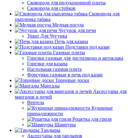
Сковорода для индукционной плиты
Сковорода для стейков
Сковорода для
цыпленка табака
Медная посуда
Чугунок для печи
Ухват Для Чугунка
Печь для казана
Подставки под казан
Газовые плиты
Горелки газовые для дистиляции и автоклава
Горелки для казана
Настольная газовая плита
Форсунки газовые в печь под казан
Торцевые доски
Мангалы
Аксессуары для
мангалов и печей
Вертела
Кухонные
принадлежности
Решетка для гриля
Шампуры
Тандыры
Аксессуары для тандыров