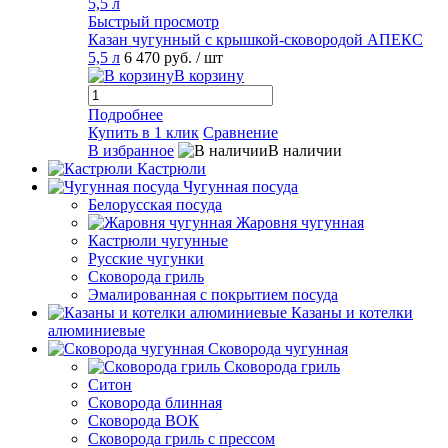
Быстрый просмотр
Казан чугунный с крышкой-сковородой АПЕКС
5,5 л
6 470 руб.
/ шт
В корзину
Подробнее
Купить в 1 клик
Сравнение
В избранное
В наличии
Кастрюли
Чугунная посуда
Белорусская посуда
Жаровня чугунная
Кастрюли чугунные
Русские чугунки
Сковорода гриль
Эмалированная с покрытием посуда
Казаны и котелки
алюминиевые
Сковорода чугунная
Сковорода гриль
Ситон
Сковорода блинная
Сковорода ВОК
Сковорода гриль с прессом