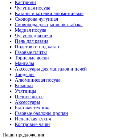
Кастрюли
Чугунная посуда
Казаны и котелки алюминиевые
Сковорода чугунная
Сковорода для цыпленка табака
Медная посуда
Чугунок для печи
Печь для казана
Подставки под казан
Газовые плиты
Торцевые доски
Мангалы
Аксессуары для мангалов и печей
Тандыры
Алюминиевая посуда
Крышки
Утятницы
Печное литье
Аксессуары
Бытовая техника
Газовые баллоны пропан
Испанская кухня
Костровые чаши
Наши предложения