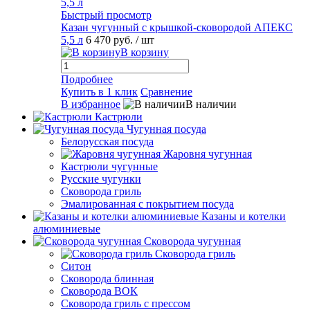
Быстрый просмотр
Казан чугунный с крышкой-сковородой АПЕКС
5,5 л
6 470 руб.
/ шт
В корзину
Подробнее
Купить в 1 клик
Сравнение
В избранное
В наличии
Кастрюли
Чугунная посуда
Белорусская посуда
Жаровня чугунная
Кастрюли чугунные
Русские чугунки
Сковорода гриль
Эмалированная с покрытием посуда
Казаны и котелки
алюминиевые
Сковорода чугунная
Сковорода гриль
Ситон
Сковорода блинная
Сковорода ВОК
Сковорода гриль с прессом