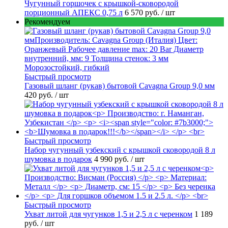
Чугунный горшочек с крышкой-сковородой
порционный АПЕКС 0,75 л
6 570 руб.
/ шт
Рекомендуем
Быстрый просмотр
Газовый шланг (рукав) бытовой Cavagna Group 9,0 мм
420 руб.
/ шт
Быстрый просмотр
Набор чугунный узбекский с крышкой сковородой 8 л
шумовка в подарок
4 990 руб.
/ шт
Быстрый просмотр
Ухват литой для чугунков 1,5 и 2,5 л с черенком
1 189
руб.
/ шт