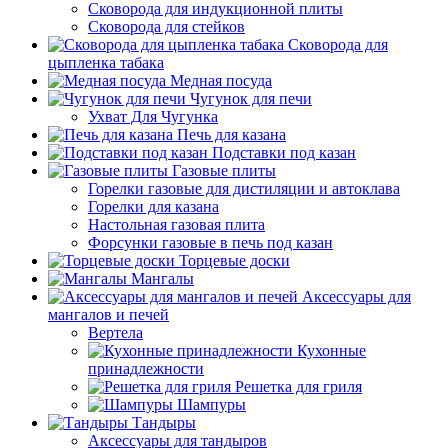
Сковорода для индукционной плиты
Сковорода для стейков
Сковорода для
цыпленка табака
Медная посуда
Чугунок для печи
Ухват Для Чугунка
Печь для казана
Подставки под казан
Газовые плиты
Горелки газовые для дистиляции и автоклава
Горелки для казана
Настольная газовая плита
Форсунки газовые в печь под казан
Торцевые доски
Мангалы
Аксессуары для
мангалов и печей
Вертела
Кухонные
принадлежности
Решетка для гриля
Шампуры
Тандыры
Аксессуары для тандыров