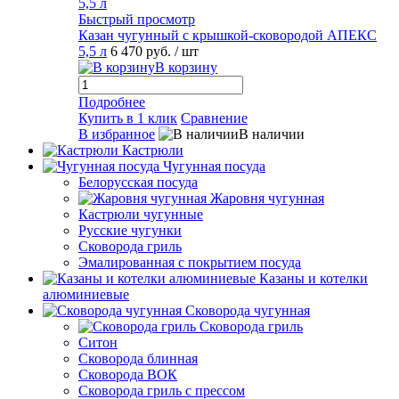
Быстрый просмотр
Казан чугунный с крышкой-сковородой АПЕКС
5,5 л
6 470 руб.
/ шт
В корзину
Подробнее
Купить в 1 клик
Сравнение
В избранное
В наличии
Кастрюли
Чугунная посуда
Белорусская посуда
Жаровня чугунная
Кастрюли чугунные
Русские чугунки
Сковорода гриль
Эмалированная с покрытием посуда
Казаны и котелки
алюминиевые
Сковорода чугунная
Сковорода гриль
Ситон
Сковорода блинная
Сковорода ВОК
Сковорода гриль с прессом