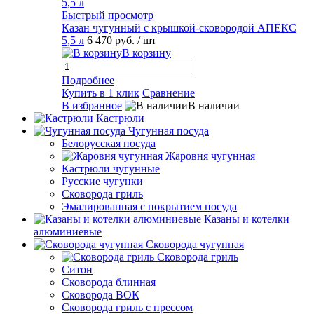
Быстрый просмотр
Казан чугунный с крышкой-сковородой АПЕКС
5,5 л
6 470 руб.
/ шт
В корзину
Подробнее
Купить в 1 клик
Сравнение
В избранное
В наличии
Кастрюли
Чугунная посуда
Белорусская посуда
Жаровня чугунная
Кастрюли чугунные
Русские чугунки
Сковорода гриль
Эмалированная с покрытием посуда
Казаны и котелки
алюминиевые
Сковорода чугунная
Сковорода гриль
Ситон
Сковорода блинная
Сковорода ВОК
Сковорода гриль с прессом