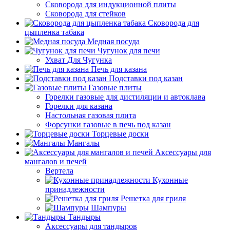
Сковорода для индукционной плиты
Сковорода для стейков
Сковорода для
цыпленка табака
Медная посуда
Чугунок для печи
Ухват Для Чугунка
Печь для казана
Подставки под казан
Газовые плиты
Горелки газовые для дистиляции и автоклава
Горелки для казана
Настольная газовая плита
Форсунки газовые в печь под казан
Торцевые доски
Мангалы
Аксессуары для
мангалов и печей
Вертела
Кухонные
принадлежности
Решетка для гриля
Шампуры
Тандыры
Аксессуары для тандыров