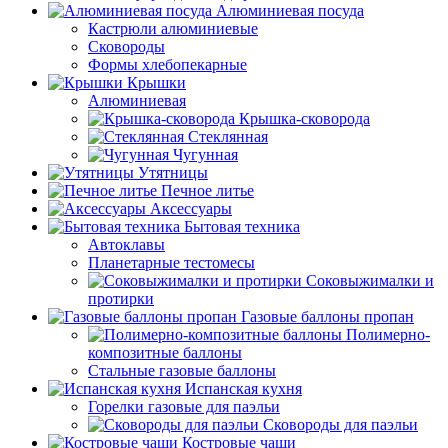
Алюминиевая посуда
Кастрюли алюминиевые
Сковороды
Формы хлебопекарные
Крышки
Алюминиевая
Крышка-сковорода
Стеклянная
Чугунная
Утятницы
Печное литье
Аксессуары
Бытовая техника
Автоклавы
Планетарные тестомесы
Соковыжималки и
протирки
Газовые баллоны пропан
Полимерно-
композитные баллоны
Стальные газовые баллоны
Испанская кухня
Горелки газовые для паэльи
Сковороды для паэльи
Костровые чаши