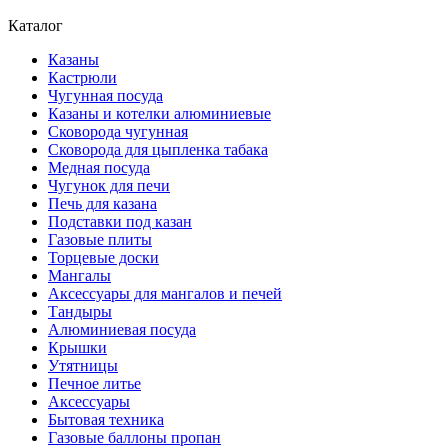
Каталог
Казаны
Кастрюли
Чугунная посуда
Казаны и котелки алюминиевые
Сковорода чугунная
Сковорода для цыпленка табака
Медная посуда
Чугунок для печи
Печь для казана
Подставки под казан
Газовые плиты
Торцевые доски
Мангалы
Аксессуары для мангалов и печей
Тандыры
Алюминиевая посуда
Крышки
Утятницы
Печное литье
Аксессуары
Бытовая техника
Газовые баллоны пропан