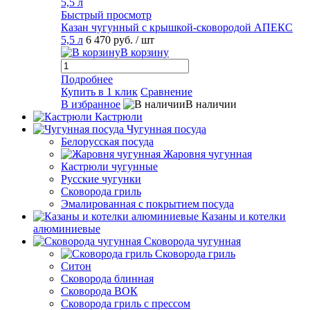
Быстрый просмотр
Казан чугунный с крышкой-сковородой АПЕКС
5,5 л
6 470 руб.
/ шт
В корзину
Подробнее
Купить в 1 клик
Сравнение
В избранное
В наличии
Кастрюли
Чугунная посуда
Белорусская посуда
Жаровня чугунная
Кастрюли чугунные
Русские чугунки
Сковорода гриль
Эмалированная с покрытием посуда
Казаны и котелки
алюминиевые
Сковорода чугунная
Сковорода гриль
Ситон
Сковорода блинная
Сковорода ВОК
Сковорода гриль с прессом