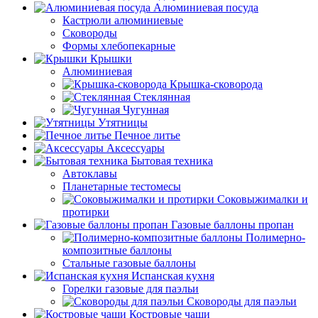
Алюминиевая посуда
Кастрюли алюминиевые
Сковороды
Формы хлебопекарные
Крышки
Алюминиевая
Крышка-сковорода
Стеклянная
Чугунная
Утятницы
Печное литье
Аксессуары
Бытовая техника
Автоклавы
Планетарные тестомесы
Соковыжималки и
протирки
Газовые баллоны пропан
Полимерно-
композитные баллоны
Стальные газовые баллоны
Испанская кухня
Горелки газовые для паэльи
Сковороды для паэльи
Костровые чаши