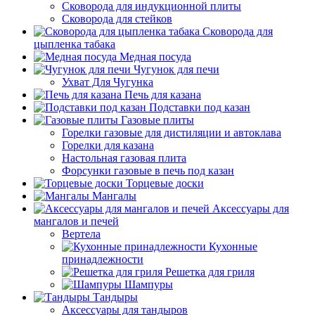
Сковорода для индукционной плиты
Сковорода для стейков
Сковорода для
цыпленка табака
Медная посуда
Чугунок для печи
Ухват Для Чугунка
Печь для казана
Подставки под казан
Газовые плиты
Горелки газовые для дистиляции и автоклава
Горелки для казана
Настольная газовая плита
Форсунки газовые в печь под казан
Торцевые доски
Мангалы
Аксессуары для
мангалов и печей
Вертела
Кухонные
принадлежности
Решетка для гриля
Шампуры
Тандыры
Аксессуары для тандыров