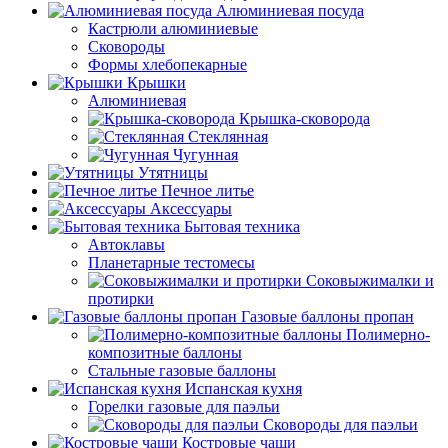
Алюминиевая посуда
Кастрюли алюминиевые
Сковороды
Формы хлебопекарные
Крышки
Алюминиевая
Крышка-сковорода
Стеклянная
Чугунная
Утятницы
Печное литье
Аксессуары
Бытовая техника
Автоклавы
Планетарные тестомесы
Соковыжималки и
протирки
Газовые баллоны пропан
Полимерно-
композитные баллоны
Стальные газовые баллоны
Испанская кухня
Горелки газовые для паэльи
Сковороды для паэльи
Костровые чаши