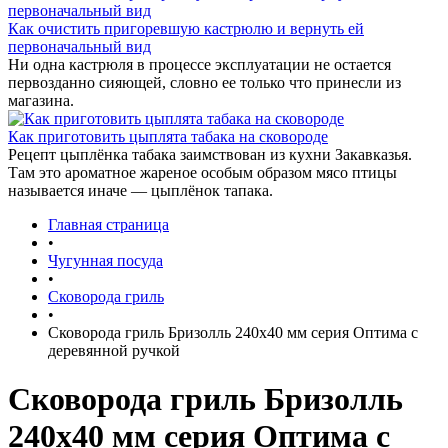
Как очистить пригоревшую кастрюлю и вернуть ей
первоначальный вид
Ни одна кастрюля в процессе эксплуатации не остается
первозданно сияющей, словно ее только что принесли из
магазина.
Как приготовить цыплята табака на сковороде
Рецепт цыплёнка табака заимствован из кухни Закавказья.
Там это ароматное жареное особым образом мясо птицы
называется иначе — цыплёнок тапака.
Главная страница
•
Чугунная посуда
•
Сковорода гриль
•
Сковорода гриль Бризолль 240x40 мм серия Оптима c
деревянной ручкой
Сковорода гриль Бризолль
240x40 мм серия Оптима c