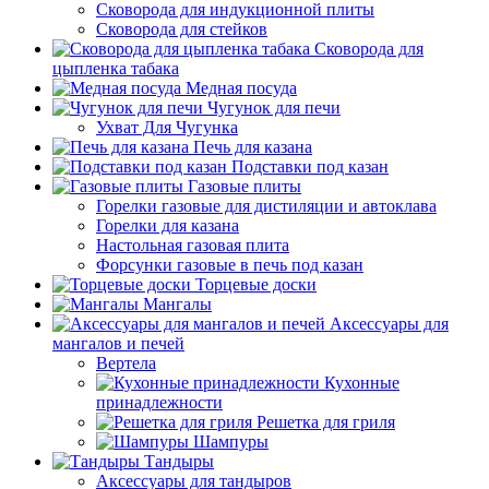
Сковорода для индукционной плиты
Сковорода для стейков
Сковорода для
цыпленка табака
Медная посуда
Чугунок для печи
Ухват Для Чугунка
Печь для казана
Подставки под казан
Газовые плиты
Горелки газовые для дистиляции и автоклава
Горелки для казана
Настольная газовая плита
Форсунки газовые в печь под казан
Торцевые доски
Мангалы
Аксессуары для
мангалов и печей
Вертела
Кухонные
принадлежности
Решетка для гриля
Шампуры
Тандыры
Аксессуары для тандыров