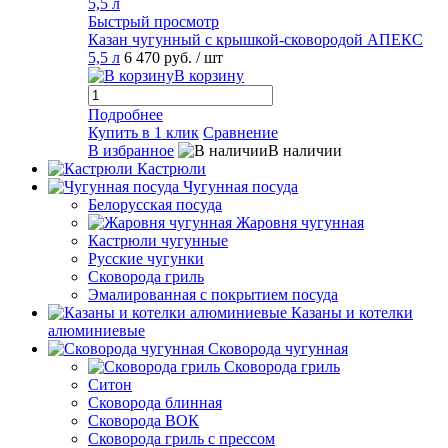
Быстрый просмотр
Казан чугунный с крышкой-сковородой АПЕКС
5,5 л
6 470 руб.
/ шт
В корзину
Подробнее
Купить в 1 клик
Сравнение
В избранное
В наличии
Кастрюли
Чугунная посуда
Белорусская посуда
Жаровня чугунная
Кастрюли чугунные
Русские чугунки
Сковорода гриль
Эмалированная с покрытием посуда
Казаны и котелки
алюминиевые
Сковорода чугунная
Сковорода гриль
Ситон
Сковорода блинная
Сковорода ВОК
Сковорода гриль с прессом