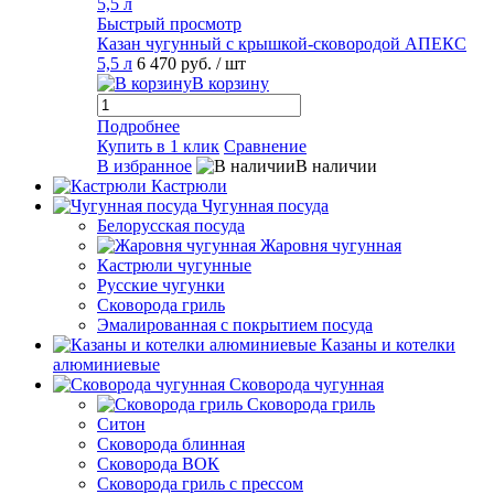
Быстрый просмотр
Казан чугунный с крышкой-сковородой АПЕКС
5,5 л
6 470 руб.
/ шт
В корзину
Подробнее
Купить в 1 клик
Сравнение
В избранное
В наличии
Кастрюли
Чугунная посуда
Белорусская посуда
Жаровня чугунная
Кастрюли чугунные
Русские чугунки
Сковорода гриль
Эмалированная с покрытием посуда
Казаны и котелки
алюминиевые
Сковорода чугунная
Сковорода гриль
Ситон
Сковорода блинная
Сковорода ВОК
Сковорода гриль с прессом