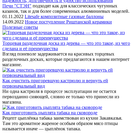
надежность, долговечность и удобство использования
Печи "СТЭН"
подходят как для классических чугунных
казанов, так и для более современных алюминиевых моделей.
01.11.2022
Litesafe композитные газовые баллоны
14.09.2022
Новое поступление Риштанской керамики
Полезные советы
Торцевая разделочная доска из дерева — что это такое, из чего
сделана и её преимущества
Взгляд поневоле задерживается на красивых торцевых
разделочных досках, которые предлагаются в нашем интернет
магазине.
Как очистить пригоревшую кастрюлю и вернуть ей
первоначальный вид
Ни одна кастрюля в процессе эксплуатации не остается
первозданно сияющей, словно ее только что принесли из
магазина.
Как приготовить цыплята табака на сковороде
Рецепт цыплёнка табака заимствован из кухни Закавказья.
Там это ароматное жареное особым образом мясо птицы
называется иначе — цыплёнок тапака.