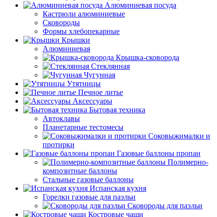
Алюминиевая посуда
Кастрюли алюминиевые
Сковороды
Формы хлебопекарные
Крышки
Алюминиевая
Крышка-сковорода
Стеклянная
Чугунная
Утятницы
Печное литье
Аксессуары
Бытовая техника
Автоклавы
Планетарные тестомесы
Соковыжималки и
протирки
Газовые баллоны пропан
Полимерно-
композитные баллоны
Стальные газовые баллоны
Испанская кухня
Горелки газовые для паэльи
Сковороды для паэльи
Костровые чаши