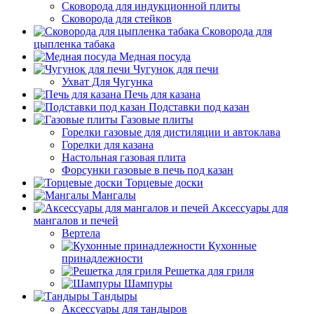
Сковорода для индукционной плиты
Сковорода для стейков
Сковорода для
цыпленка табака
Медная посуда
Чугунок для печи
Ухват Для Чугунка
Печь для казана
Подставки под казан
Газовые плиты
Горелки газовые для дистиляции и автоклава
Горелки для казана
Настольная газовая плита
Форсунки газовые в печь под казан
Торцевые доски
Мангалы
Аксессуары для
мангалов и печей
Вертела
Кухонные
принадлежности
Решетка для гриля
Шампуры
Тандыры
Аксессуары для тандыров