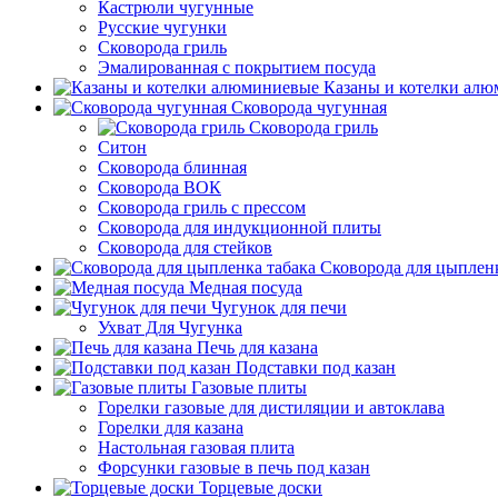
Кастрюли чугунные
Русские чугунки
Сковорода гриль
Эмалированная с покрытием посуда
Казаны и котелки ал
Сковорода чугунная
Сковорода гриль
Ситон
Сковорода блинная
Сковорода ВОК
Сковорода гриль с прессом
Сковорода для индукционной плиты
Сковорода для стейков
Сковорода для цыпленк
Медная посуда
Чугунок для печи
Ухват Для Чугунка
Печь для казана
Подставки под казан
Газовые плиты
Горелки газовые для дистиляции и автоклава
Горелки для казана
Настольная газовая плита
Форсунки газовые в печь под казан
Торцевые доски