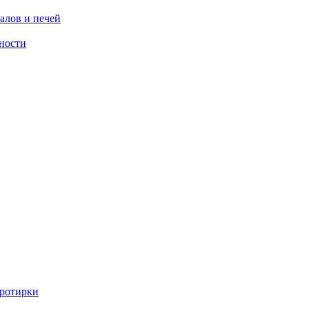
алов и печей
ности
ротирки