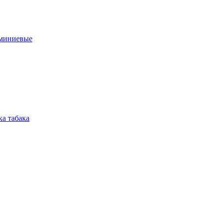
юминиевые
а табака