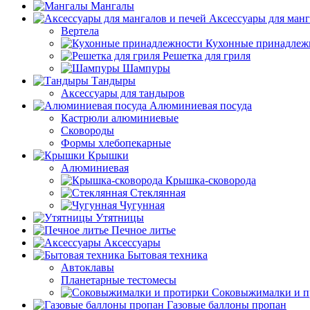
Мангалы
Аксессуары для манг
Вертела
Кухонные принадлеж
Решетка для гриля
Шампуры
Тандыры
Аксессуары для тандыров
Алюминиевая посуда
Кастрюли алюминиевые
Сковороды
Формы хлебопекарные
Крышки
Алюминиевая
Крышка-сковорода
Стеклянная
Чугунная
Утятницы
Печное литье
Аксессуары
Бытовая техника
Автоклавы
Планетарные тестомесы
Соковыжималки и п
Газовые баллоны пропан