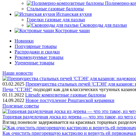
Полимерно-ко
Стальные газовые баллоны
Испанская кухня
Горелки газовые для паэльи
Сковороды для паэльи
Костровые чаши
Новинки
Популярные товары
Распродажи и скидки
Рекомендуемые товары
Уцененные товары
Наши новости
03.02.2025
Преимущества стальных печей 'СТЭН' для казанов: 
Печи "СТЭН"
подходят как для классических чугунных казано
01.11.2022
Litesafe композитные газовые баллоны
14.09.2022
Новое поступление Риштанской керамики
Полезные советы
Торцевая разделочная доска из дерева — что это такое, из чего
Взгляд поневоле задерживается на красивых торцевых разделоч
Как очистить пригоревшую кастрюлю и вернуть ей первонача