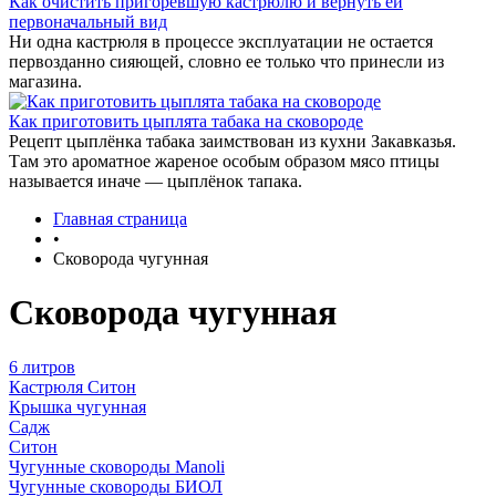
Как очистить пригоревшую кастрюлю и вернуть ей
первоначальный вид
Ни одна кастрюля в процессе эксплуатации не остается
первозданно сияющей, словно ее только что принесли из
магазина.
Как приготовить цыплята табака на сковороде
Рецепт цыплёнка табака заимствован из кухни Закавказья.
Там это ароматное жареное особым образом мясо птицы
называется иначе — цыплёнок тапака.
Главная страница
•
Сковорода чугунная
Сковорода чугунная
6 литров
Кастрюля Ситон
Крышка чугунная
Садж
Ситон
Чугунные сковороды Manoli
Чугунные сковороды БИОЛ