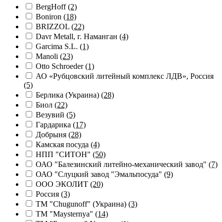
BergHoff
(2)
Boniron
(18)
BRIZZOL
(22)
Davr Metall, г. Наманган
(4)
Garcima S.L.
(1)
Manoli
(23)
Otto Schroeder
(1)
АО «Рубцовский литейный комплекс ЛДВ», Россия
(5)
Берлика (Украина)
(28)
Биол
(22)
Везувий
(5)
Гардарика
(17)
Добрыня
(28)
Камская посуда
(4)
НПП "СИТОН"
(50)
ОАО "Балезинский литейно-механический завод"
(7)
ОАО "Слуцкий завод "Эмальпосуда"
(9)
ООО ЭКОЛИТ
(20)
Россия
(3)
ТМ "Chugunoff" (Украина)
(3)
ТМ "Maysternya"
(14)