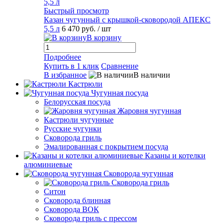
Быстрый просмотр
Казан чугунный с крышкой-сковородой АПЕКС
5,5 л
6 470 руб.
/ шт
В корзину
Подробнее
Купить в 1 клик
Сравнение
В избранное
В наличии
Кастрюли
Чугунная посуда
Белорусская посуда
Жаровня чугунная
Кастрюли чугунные
Русские чугунки
Сковорода гриль
Эмалированная с покрытием посуда
Казаны и котелки
алюминиевые
Сковорода чугунная
Сковорода гриль
Ситон
Сковорода блинная
Сковорода ВОК
Сковорода гриль с прессом