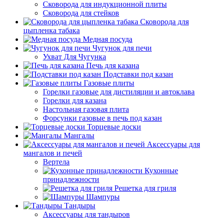
Сковорода для индукционной плиты
Сковорода для стейков
Сковорода для
цыпленка табака
Медная посуда
Чугунок для печи
Ухват Для Чугунка
Печь для казана
Подставки под казан
Газовые плиты
Горелки газовые для дистиляции и автоклава
Горелки для казана
Настольная газовая плита
Форсунки газовые в печь под казан
Торцевые доски
Мангалы
Аксессуары для
мангалов и печей
Вертела
Кухонные
принадлежности
Решетка для гриля
Шампуры
Тандыры
Аксессуары для тандыров