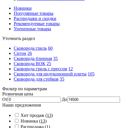
Новинки
Популярные товары
Распродажи и скидки
Рекомендуемые товары
Уцененные товары
Уточнить раздел
Сковорода гриль
60
Ситон
26
Сковорода блинная
35
Сковорода ВОК
25
Сковорода гриль с прессом
12
Сковорода для индукционной плиты
105
Сковорода для стейков
35
Фильтр по параметрам
Розничная цена
От
До
Наши предложения
Хит продаж
(13)
Новинка
(13)
Распродажа
(1)