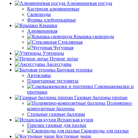
Алюминиевая посуда
Кастрюли алюминиевые
Сковороды
Формы хлебопекарные
Крышки
Алюминиевая
Крышка-сковорода
Стеклянная
Чугунная
Утятницы
Печное литье
Аксессуары
Бытовая техника
Автоклавы
Планетарные тестомесы
Соковыжималки и
протирки
Газовые баллоны пропан
Полимерно-
композитные баллоны
Стальные газовые баллоны
Испанская кухня
Горелки газовые для паэльи
Сковороды для паэльи
Костровые чаши