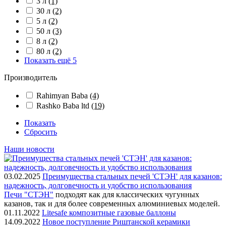
3 л
(1)
30 л
(2)
5 л
(2)
50 л
(3)
8 л
(2)
80 л
(2)
Показать ещё 5
Производитель
Rahimyan Baba
(4)
Rashko Baba ltd
(19)
Показать
Сбросить
Наши новости
03.02.2025
Преимущества стальных печей 'СТЭН' для казанов:
надежность, долговечность и удобство использования
Печи "СТЭН"
подходят как для классических чугунных
казанов, так и для более современных алюминиевых моделей.
01.11.2022
Litesafe композитные газовые баллоны
14.09.2022
Новое поступление Риштанской керамики