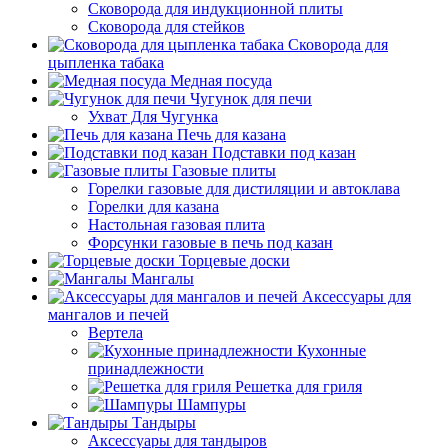
Сковорода для индукционной плиты
Сковорода для стейков
Сковорода для
цыпленка табака
Медная посуда
Чугунок для печи
Ухват Для Чугунка
Печь для казана
Подставки под казан
Газовые плиты
Горелки газовые для дистиляции и автоклава
Горелки для казана
Настольная газовая плита
Форсунки газовые в печь под казан
Торцевые доски
Мангалы
Аксессуары для
мангалов и печей
Вертела
Кухонные
принадлежности
Решетка для гриля
Шампуры
Тандыры
Аксессуары для тандыров