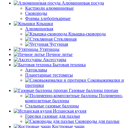
Алюминиевая посуда
Кастрюли алюминиевые
Сковороды
Формы хлебопекарные
Крышки
Алюминиевая
Крышка-сковорода
Стеклянная
Чугунная
Утятницы
Печное литье
Аксессуары
Бытовая техника
Автоклавы
Планетарные тестомесы
Соковыжималки и
протирки
Газовые баллоны пропан
Полимерно-
композитные баллоны
Стальные газовые баллоны
Испанская кухня
Горелки газовые для паэльи
Сковороды для паэльи
Костровые чаши