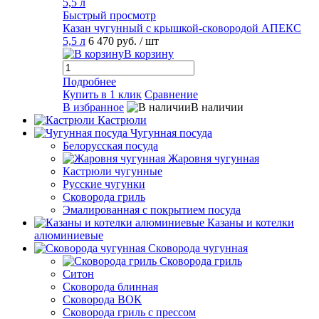
Быстрый просмотр
Казан чугунный с крышкой-сковородой АПЕКС
5,5 л
6 470 руб.
/ шт
В корзину
Подробнее
Купить в 1 клик
Сравнение
В избранное
В наличии
Кастрюли
Чугунная посуда
Белорусская посуда
Жаровня чугунная
Кастрюли чугунные
Русские чугунки
Сковорода гриль
Эмалированная с покрытием посуда
Казаны и котелки
алюминиевые
Сковорода чугунная
Сковорода гриль
Ситон
Сковорода блинная
Сковорода ВОК
Сковорода гриль с прессом