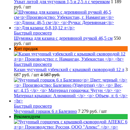
Ухват литой для чугунков 1,5 и 2,5 л с черенком
1 189
руб.
/ шт
Быстрый просмотр
Шумовка для казана с деревянной ручкой 46,5 см
550
руб.
/ шт
Хит продаж
Быстрый просмотр
Казан чугунный узбекский с крышкой сковородой 12 л
3
687 руб.
/ шт
4 587 руб.
Быстрый просмотр
Чугунный горшок 6 л Балезино
7 279 руб.
/ шт
Рекомендуем