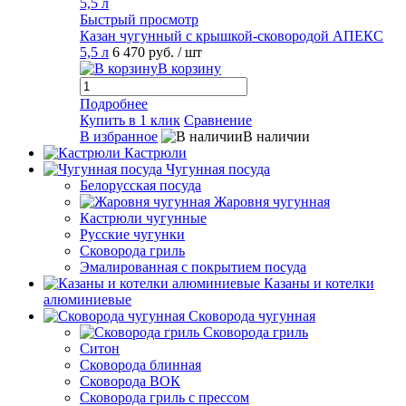
Быстрый просмотр
Казан чугунный с крышкой-сковородой АПЕКС
5,5 л
6 470 руб.
/ шт
В корзину
Подробнее
Купить в 1 клик
Сравнение
В избранное
В наличии
Кастрюли
Чугунная посуда
Белорусская посуда
Жаровня чугунная
Кастрюли чугунные
Русские чугунки
Сковорода гриль
Эмалированная с покрытием посуда
Казаны и котелки
алюминиевые
Сковорода чугунная
Сковорода гриль
Ситон
Сковорода блинная
Сковорода ВОК
Сковорода гриль с прессом