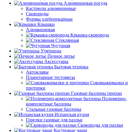
Алюминиевая посуда
Кастрюли алюминиевые
Сковороды
Формы хлебопекарные
Крышки
Алюминиевая
Крышка-сковорода
Стеклянная
Чугунная
Утятницы
Печное литье
Аксессуары
Бытовая техника
Автоклавы
Планетарные тестомесы
Соковыжималки и
протирки
Газовые баллоны пропан
Полимерно-
композитные баллоны
Стальные газовые баллоны
Испанская кухня
Горелки газовые для паэльи
Сковороды для паэльи
Костровые чаши