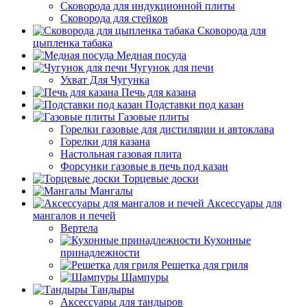
Сковорода для индукционной плиты
Сковорода для стейков
Сковорода для
цыпленка табака
Медная посуда
Чугунок для печи
Ухват Для Чугунка
Печь для казана
Подставки под казан
Газовые плиты
Горелки газовые для дистиляции и автоклава
Горелки для казана
Настольная газовая плита
Форсунки газовые в печь под казан
Торцевые доски
Мангалы
Аксессуары для
мангалов и печей
Вертела
Кухонные
принадлежности
Решетка для гриля
Шампуры
Тандыры
Аксессуары для тандыров