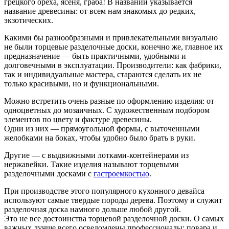
грецкого ореха, ясеня, граба! В названии указывается
название древесины: от всем нам знакомых до редких,
экзотических.
Какими бы разнообразными и привлекательными визуально
не были торцевые разделочные доски, конечно же, главное их
предназначение — быть практичными, удобными и
долговечными в эксплуатации. Производители: как фабрики,
так и индивидуальные мастера, стараются сделать их не
только красивыми, но и функциональными.
Можно встретить очень разные по оформлению изделия: от
одноцветных до мозаичных. С художественным подбором
элементов по цвету и фактуре древесины.
Одни из них — прямоугольной формы, с выточенными
желобками на боках, чтобы удобно было брать в руки.
Другие — с выдвижными лотками-контейнерами из
нержавейки. Такие изделия называют торцевыми
разделочными досками с
гастроемкостью
.
При производстве этого популярного кухонного девайса
используют самые твердые породы дерева. Поэтому и служит
разделочная доска намного дольше любой другой.
Это не все достоинства торцевой разделочной доски. О самых
важных лучше всего осведомлены профессионалы: повара и