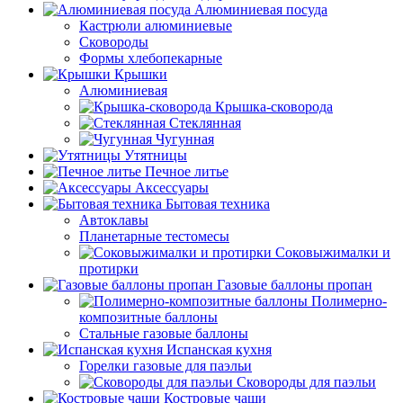
Алюминиевая посуда
Кастрюли алюминиевые
Сковороды
Формы хлебопекарные
Крышки
Алюминиевая
Крышка-сковорода
Стеклянная
Чугунная
Утятницы
Печное литье
Аксессуары
Бытовая техника
Автоклавы
Планетарные тестомесы
Соковыжималки и
протирки
Газовые баллоны пропан
Полимерно-
композитные баллоны
Стальные газовые баллоны
Испанская кухня
Горелки газовые для паэльи
Сковороды для паэльи
Костровые чаши