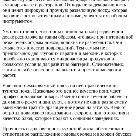
кулинары кафе и ресторанов. Отнюдь не за декоративность
они ценят широкую и прочную разделочную доску, которая
наравне с остро заточенными ножами, является их рабочим
инструментом.
Уж они-то знают, что торцы спилов на такой разделочной
доске расположены таким образом, что даже при интенсивной
резке очень острым ножом, волокна не разрубаются. Они
смыкаются в местах повреждений. Тем самым нет
предпосылок для глубоких царапин и выбоин, в которых
неизбежно скапливаются микрочастицы продуктов и
создаются условия для развития бактерий. Следовательно,
санитарная безопасность на высоте и престиж заведения
растет.
Еще один немаловажный плюс: на ней практически не
тупятся ножи. Насколько это ценное качество понимают
профессиональные повара. Именно они в течение рабочего
дня много режут и шинкуют, а потому не один раз за смену
вынуждены тратить драгоценное время на заточку. Ведь от
остроты поварского ножа зависит скорость приготовления и
качество блюд, которые подают в солидных заведениях.
Прочность и долговечность кухонной доске обеспечивает
супротивное расположение годовых колец и волокон брусков