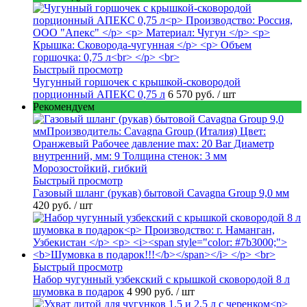
Быстрый просмотр
Чугунный горшочек с крышкой-сковородой
порционный АПЕКС 0,75 л
6 570 руб.
/ шт
Рекомендуем
Быстрый просмотр
Газовый шланг (рукав) бытовой Cavagna Group 9,0 мм
420 руб.
/ шт
Быстрый просмотр
Набор чугунный узбекский с крышкой сковородой 8 л
шумовка в подарок
4 990 руб.
/ шт