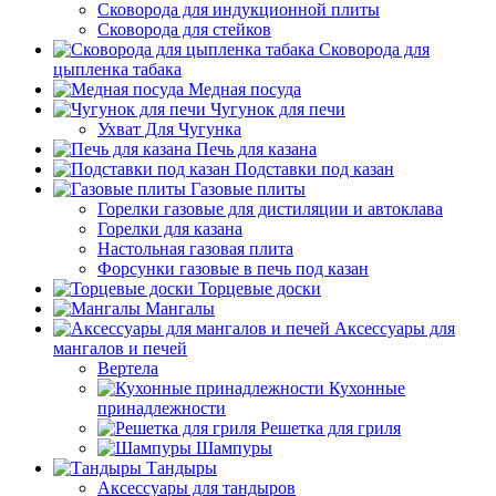
Сковорода для индукционной плиты
Сковорода для стейков
Сковорода для
цыпленка табака
Медная посуда
Чугунок для печи
Ухват Для Чугунка
Печь для казана
Подставки под казан
Газовые плиты
Горелки газовые для дистиляции и автоклава
Горелки для казана
Настольная газовая плита
Форсунки газовые в печь под казан
Торцевые доски
Мангалы
Аксессуары для
мангалов и печей
Вертела
Кухонные
принадлежности
Решетка для гриля
Шампуры
Тандыры
Аксессуары для тандыров