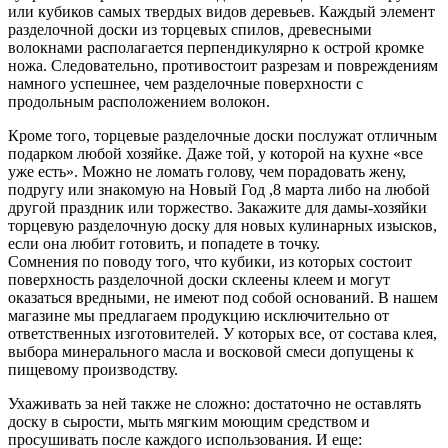
или кубиков самых твердых видов деревьев. Каждый элемент
разделочной доски из торцевых спилов, древесными
волокнами располагается перпендикулярно к острой кромке
ножа. Следовательно, противостоит разрезам и повреждениям
намного успешнее, чем разделочные поверхности с
продольным расположением волокон.
Кроме того, торцевые разделочные доски послужат отличным
подарком любой хозяйке. Даже той, у которой на кухне «все
уже есть». Можно не ломать голову, чем порадовать жену,
подругу или знакомую на Новый Год ,8 марта либо на любой
другой праздник или торжество. Закажите для дамы-хозяйки
торцевую разделочную доску для новых кулинарных изысков,
если она любит готовить, и попадете в точку.
Сомнения по поводу того, что кубики, из которых состоит
поверхность разделочной доски склеены клеем и могут
оказаться вредными, не имеют под собой оснований. В нашем
магазине мы предлагаем продукцию исключительно от
ответственных изготовителей. У которых все, от состава клея,
выбора минерального масла и восковой смеси допущены к
пищевому производству.
Ухаживать за ней также не сложно: достаточно не оставлять
доску в сырости, мыть мягким моющим средством и
просушивать после каждого использования. И еще: