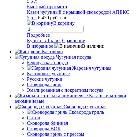
Быстрый просмотр
Казан чугунный с крышкой-сковородой АПЕКС
5,5 л
6 470 руб.
/ шт
В корзину
Подробнее
Купить в 1 клик
Сравнение
В избранное
В наличии
Кастрюли
Чугунная посуда
Белорусская посуда
Жаровня чугунная
Кастрюли чугунные
Русские чугунки
Сковорода гриль
Эмалированная с покрытием посуда
Казаны и котелки
алюминиевые
Сковорода чугунная
Сковорода гриль
Ситон
Сковорода блинная
Сковорода ВОК
Сковорода гриль с прессом