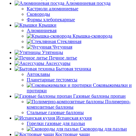
Алюминиевая посуда
Кастрюли алюминиевые
Сковороды
Формы хлебопекарные
Крышки
Алюминиевая
Крышка-сковорода
Стеклянная
Чугунная
Утятницы
Печное литье
Аксессуары
Бытовая техника
Автоклавы
Планетарные тестомесы
Соковыжималки и
протирки
Газовые баллоны пропан
Полимерно-
композитные баллоны
Стальные газовые баллоны
Испанская кухня
Горелки газовые для паэльи
Сковороды для паэльи
Костровые чаши