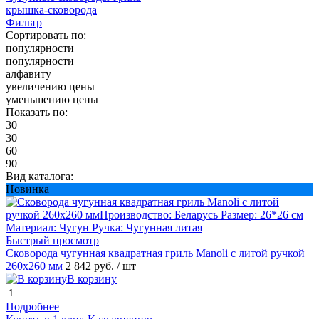
крышка-сковорода
Фильтр
Сортировать по:
популярности
популярности
алфавиту
увеличению цены
уменьшению цены
Показать по:
30
30
60
90
Вид каталога:
Новинка
Быстрый просмотр
Сковорода чугунная квадратная гриль Manoli с литой ручкой
260х260 мм
2 842 руб.
/ шт
В корзину
Подробнее