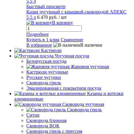
Быстрый просмотр
Казан чугунный с крышкой-сковородой АПЕКС
5,5 л
6 470 руб.
/ шт
В корзину
Подробнее
Купить в 1 клик
Сравнение
В избранное
В наличии
Кастрюли
Чугунная посуда
Белорусская посуда
Жаровня чугунная
Кастрюли чугунные
Русские чугунки
Сковорода гриль
Эмалированная с покрытием посуда
Казаны и котелки
алюминиевые
Сковорода чугунная
Сковорода гриль
Ситон
Сковорода блинная
Сковорода ВОК
Сковорода гриль с прессом