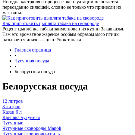
Ни одна кастрюля в процессе эксплуатации не остается
первозданно сияющей, словно ее только что принесли из
магазина.
Как приготовить цыплята табака на сковороде
Рецепт цыплёнка табака заимствован из кухни Закавказья.
Там это ароматное жареное особым образом мясо птицы
называется иначе — цыплёнок тапака.
Главная страница
•
Чугунная посуда
•
Белорусская посуда
Белорусская посуда
12 литров
8 литров
Казан 6 л
Крышка чугунная
Чугунные
Чугунные сковороды Manoli
Чугунные сковороды-гриль