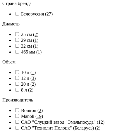
Страна бренда
Белоруссия
(27)
Диаметр
25 см
(2)
29 см
(1)
32 см
(1)
465 мм
(1)
Объем
10 л
(1)
12 л
(3)
20 л
(2)
8 л
(2)
Производитель
Boniron
(2)
Manoli
(19)
ОАО "Слуцкий завод "Эмальпосуда"
(12)
ОАО "Технолит Полоцк" (Беларусь)
(2)