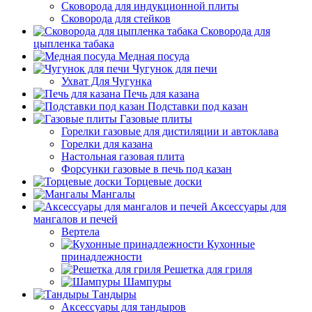
Сковорода для индукционной плиты
Сковорода для стейков
Сковорода для
цыпленка табака
Медная посуда
Чугунок для печи
Ухват Для Чугунка
Печь для казана
Подставки под казан
Газовые плиты
Горелки газовые для дистиляции и автоклава
Горелки для казана
Настольная газовая плита
Форсунки газовые в печь под казан
Торцевые доски
Мангалы
Аксессуары для
мангалов и печей
Вертела
Кухонные
принадлежности
Решетка для гриля
Шампуры
Тандыры
Аксессуары для тандыров