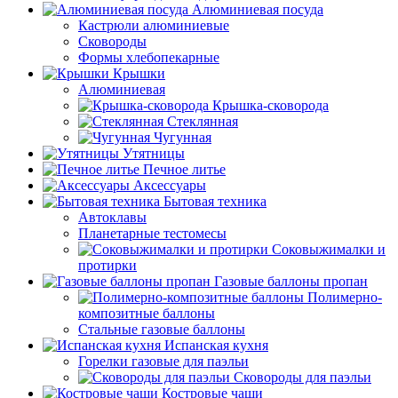
Алюминиевая посуда
Кастрюли алюминиевые
Сковороды
Формы хлебопекарные
Крышки
Алюминиевая
Крышка-сковорода
Стеклянная
Чугунная
Утятницы
Печное литье
Аксессуары
Бытовая техника
Автоклавы
Планетарные тестомесы
Соковыжималки и
протирки
Газовые баллоны пропан
Полимерно-
композитные баллоны
Стальные газовые баллоны
Испанская кухня
Горелки газовые для паэльи
Сковороды для паэльи
Костровые чаши