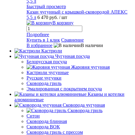
Быстрый просмотр
Казан чугунный с крышкой-сковородой АПЕКС
5,5 л
6 470 руб.
/ шт
В корзину
Подробнее
Купить в 1 клик
Сравнение
В избранное
В наличии
Кастрюли
Чугунная посуда
Белорусская посуда
Жаровня чугунная
Кастрюли чугунные
Русские чугунки
Сковорода гриль
Эмалированная с покрытием посуда
Казаны и котелки
алюминиевые
Сковорода чугунная
Сковорода гриль
Ситон
Сковорода блинная
Сковорода ВОК
Сковорода гриль с прессом