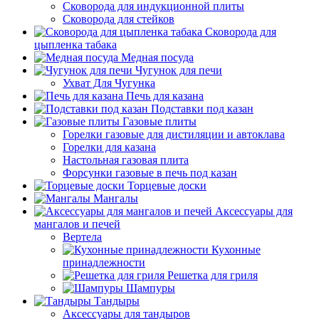
Сковорода для индукционной плиты
Сковорода для стейков
Сковорода для
цыпленка табака
Медная посуда
Чугунок для печи
Ухват Для Чугунка
Печь для казана
Подставки под казан
Газовые плиты
Горелки газовые для дистиляции и автоклава
Горелки для казана
Настольная газовая плита
Форсунки газовые в печь под казан
Торцевые доски
Мангалы
Аксессуары для
мангалов и печей
Вертела
Кухонные
принадлежности
Решетка для гриля
Шампуры
Тандыры
Аксессуары для тандыров