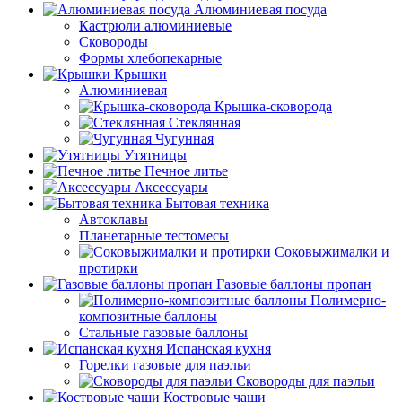
Алюминиевая посуда
Кастрюли алюминиевые
Сковороды
Формы хлебопекарные
Крышки
Алюминиевая
Крышка-сковорода
Стеклянная
Чугунная
Утятницы
Печное литье
Аксессуары
Бытовая техника
Автоклавы
Планетарные тестомесы
Соковыжималки и
протирки
Газовые баллоны пропан
Полимерно-
композитные баллоны
Стальные газовые баллоны
Испанская кухня
Горелки газовые для паэльи
Сковороды для паэльи
Костровые чаши