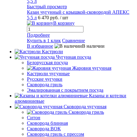
Быстрый просмотр
Казан чугунный с крышкой-сковородой АПЕКС
5,5 л
6 470 руб.
/ шт
В корзину
Подробнее
Купить в 1 клик
Сравнение
В избранное
В наличии
Кастрюли
Чугунная посуда
Белорусская посуда
Жаровня чугунная
Кастрюли чугунные
Русские чугунки
Сковорода гриль
Эмалированная с покрытием посуда
Казаны и котелки
алюминиевые
Сковорода чугунная
Сковорода гриль
Ситон
Сковорода блинная
Сковорода ВОК
Сковорода гриль с прессом