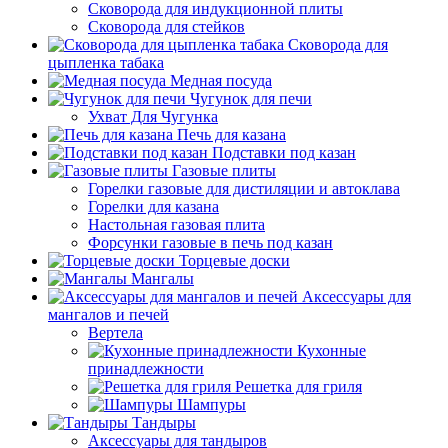
Сковорода для индукционной плиты
Сковорода для стейков
Сковорода для
цыпленка табака
Медная посуда
Чугунок для печи
Ухват Для Чугунка
Печь для казана
Подставки под казан
Газовые плиты
Горелки газовые для дистиляции и автоклава
Горелки для казана
Настольная газовая плита
Форсунки газовые в печь под казан
Торцевые доски
Мангалы
Аксессуары для
мангалов и печей
Вертела
Кухонные
принадлежности
Решетка для гриля
Шампуры
Тандыры
Аксессуары для тандыров