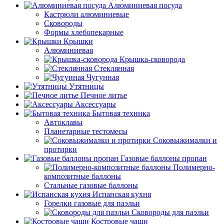
Алюминиевая посуда
Кастрюли алюминиевые
Сковороды
Формы хлебопекарные
Крышки
Алюминиевая
Крышка-сковорода
Стеклянная
Чугунная
Утятницы
Печное литье
Аксессуары
Бытовая техника
Автоклавы
Планетарные тестомесы
Соковыжималки и
протирки
Газовые баллоны пропан
Полимерно-
композитные баллоны
Стальные газовые баллоны
Испанская кухня
Горелки газовые для паэльи
Сковороды для паэльи
Костровые чаши