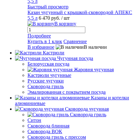
Быстрый просмотр
Казан чугунный с крышкой-сковородой АПЕКС
5,5 л
6 470 руб.
/ шт
В корзину
Подробнее
Купить в 1 клик
Сравнение
В избранное
В наличии
Кастрюли
Чугунная посуда
Белорусская посуда
Жаровня чугунная
Кастрюли чугунные
Русские чугунки
Сковорода гриль
Эмалированная с покрытием посуда
Казаны и котелки
алюминиевые
Сковорода чугунная
Сковорода гриль
Ситон
Сковорода блинная
Сковорода ВОК
Сковорода гриль с прессом