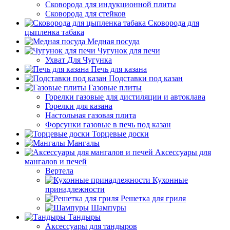
Сковорода для индукционной плиты
Сковорода для стейков
Сковорода для
цыпленка табака
Медная посуда
Чугунок для печи
Ухват Для Чугунка
Печь для казана
Подставки под казан
Газовые плиты
Горелки газовые для дистиляции и автоклава
Горелки для казана
Настольная газовая плита
Форсунки газовые в печь под казан
Торцевые доски
Мангалы
Аксессуары для
мангалов и печей
Вертела
Кухонные
принадлежности
Решетка для гриля
Шампуры
Тандыры
Аксессуары для тандыров