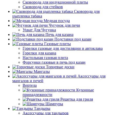
Сковорода для индукционной плиты
Сковорода для стейков
Сковорода для
цыпленка табака
Медная посуда
Чугунок для печи
Ухват Для Чугунка
Печь для казана
Подставки под казан
Газовые плиты
Горелки газовые для дистиляции и автоклава
Горелки для казана
Настольная газовая плита
Форсунки газовые в печь под казан
Торцевые доски
Мангалы
Аксессуары для
мангалов и печей
Вертела
Кухонные
принадлежности
Решетка для гриля
Шампуры
Тандыры
Аксессуары для тандыров