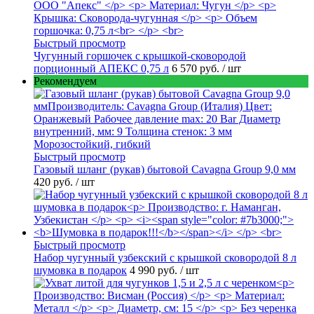
Быстрый просмотр
Чугунный горшочек с крышкой-сковородой
порционный АПЕКС 0,75 л
6 570 руб.
/ шт
Рекомендуем
Быстрый просмотр
Газовый шланг (рукав) бытовой Cavagna Group 9,0 мм
420 руб.
/ шт
Быстрый просмотр
Набор чугунный узбекский с крышкой сковородой 8 л
шумовка в подарок
4 990 руб.
/ шт