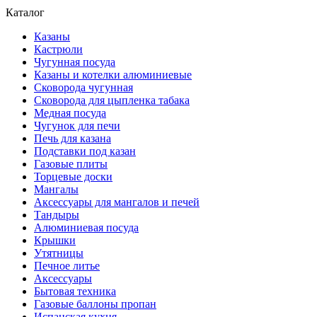
Каталог
Казаны
Кастрюли
Чугунная посуда
Казаны и котелки алюминиевые
Сковорода чугунная
Сковорода для цыпленка табака
Медная посуда
Чугунок для печи
Печь для казана
Подставки под казан
Газовые плиты
Торцевые доски
Мангалы
Аксессуары для мангалов и печей
Тандыры
Алюминиевая посуда
Крышки
Утятницы
Печное литье
Аксессуары
Бытовая техника
Газовые баллоны пропан
Испанская кухня