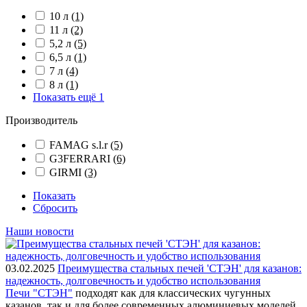
10 л
(1)
11 л
(2)
5,2 л
(5)
6,5 л
(1)
7 л
(4)
8 л
(1)
Показать ещё 1
Производитель
FAMAG s.l.r
(5)
G3FERRARI
(6)
GIRMI
(3)
Показать
Сбросить
Наши новости
03.02.2025
Преимущества стальных печей 'СТЭН' для казанов:
надежность, долговечность и удобство использования
Печи "СТЭН"
подходят как для классических чугунных
казанов, так и для более современных алюминиевых моделей.