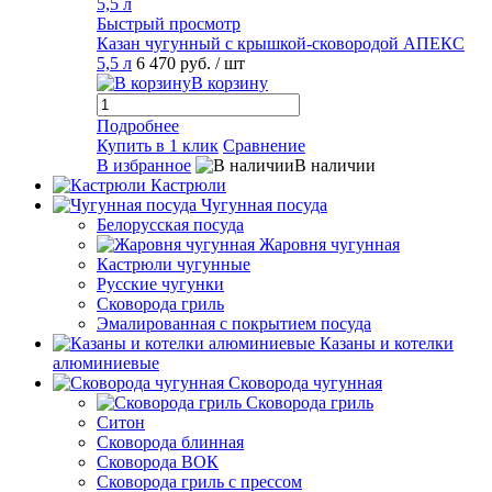
Быстрый просмотр
Казан чугунный с крышкой-сковородой АПЕКС
5,5 л
6 470 руб.
/ шт
В корзину
Подробнее
Купить в 1 клик
Сравнение
В избранное
В наличии
Кастрюли
Чугунная посуда
Белорусская посуда
Жаровня чугунная
Кастрюли чугунные
Русские чугунки
Сковорода гриль
Эмалированная с покрытием посуда
Казаны и котелки
алюминиевые
Сковорода чугунная
Сковорода гриль
Ситон
Сковорода блинная
Сковорода ВОК
Сковорода гриль с прессом