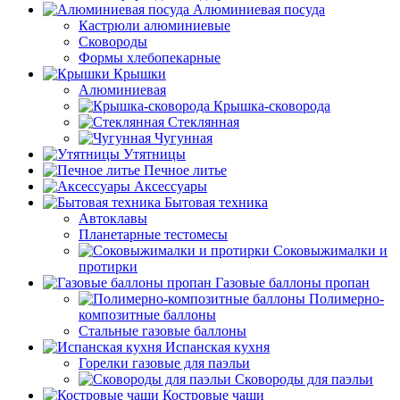
Алюминиевая посуда
Кастрюли алюминиевые
Сковороды
Формы хлебопекарные
Крышки
Алюминиевая
Крышка-сковорода
Стеклянная
Чугунная
Утятницы
Печное литье
Аксессуары
Бытовая техника
Автоклавы
Планетарные тестомесы
Соковыжималки и
протирки
Газовые баллоны пропан
Полимерно-
композитные баллоны
Стальные газовые баллоны
Испанская кухня
Горелки газовые для паэльи
Сковороды для паэльи
Костровые чаши