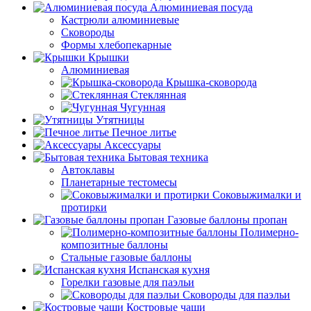
Алюминиевая посуда
Кастрюли алюминиевые
Сковороды
Формы хлебопекарные
Крышки
Алюминиевая
Крышка-сковорода
Стеклянная
Чугунная
Утятницы
Печное литье
Аксессуары
Бытовая техника
Автоклавы
Планетарные тестомесы
Соковыжималки и
протирки
Газовые баллоны пропан
Полимерно-
композитные баллоны
Стальные газовые баллоны
Испанская кухня
Горелки газовые для паэльи
Сковороды для паэльи
Костровые чаши