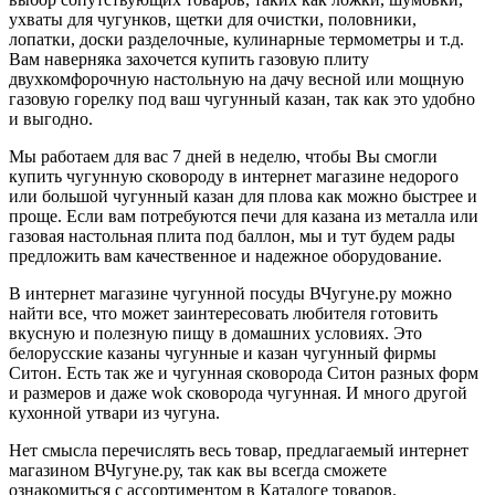
ухваты для чугунков, щетки для очистки, половники,
лопатки, доски разделочные, кулинарные термометры и т.д.
Вам наверняка захочется купить газовую плиту
двухкомфорочную настольную на дачу весной или мощную
газовую горелку под ваш чугунный казан, так как это удобно
и выгодно.
Мы работаем для вас 7 дней в неделю, чтобы Вы смогли
купить чугунную сковороду в интернет магазине недорого
или большой чугунный казан для плова как можно быстрее и
проще. Если вам потребуются печи для казана из металла или
газовая настольная плита под баллон, мы и тут будем рады
предложить вам качественное и надежное оборудование.
В интернет магазине чугунной посуды ВЧугуне.ру можно
найти все, что может заинтересовать любителя готовить
вкусную и полезную пищу в домашних условиях. Это
белорусские казаны чугунные и казан чугунный фирмы
Ситон. Есть так же и чугунная сковорода Ситон разных форм
и размеров и даже wok сковорода чугунная. И много другой
кухонной утвари из чугуна.
Нет смысла перечислять весь товар, предлагаемый интернет
магазином ВЧугуне.ру, так как вы всегда сможете
ознакомиться с ассортиментом в Каталоге товаров.