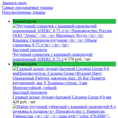
Закрыть окно
Самые продаваемые товары
Просмотренные товары
Рекомендуем
Быстрый просмотр
Чугунный горшочек с крышкой-сковородой
порционный АПЕКС 0,75 л
6 570 руб.
/ шт
Рекомендуем
Быстрый просмотр
Газовый шланг (рукав) бытовой Cavagna Group 9,0 мм
420 руб.
/ шт