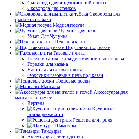
Сковорода для индукционной плиты
Сковорода для стейков
Сковорода для
цыпленка табака
Медная посуда
Чугунок для печи
Ухват Для Чугунка
Печь для казана
Подставки под казан
Газовые плиты
Горелки газовые для дистиляции и автоклава
Горелки для казана
Настольная газовая плита
Форсунки газовые в печь под казан
Торцевые доски
Мангалы
Аксессуары для
мангалов и печей
Вертела
Кухонные
принадлежности
Решетка для гриля
Шампуры
Тандыры
Аксессуары для тандыров