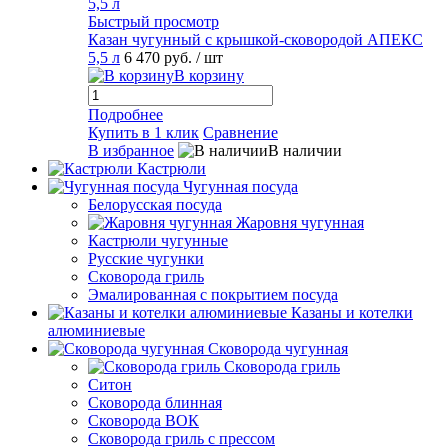
Быстрый просмотр
Казан чугунный с крышкой-сковородой АПЕКС
5,5 л
6 470 руб.
/ шт
В корзину
Подробнее
Купить в 1 клик
Сравнение
В избранное
В наличии
Кастрюли
Чугунная посуда
Белорусская посуда
Жаровня чугунная
Кастрюли чугунные
Русские чугунки
Сковорода гриль
Эмалированная с покрытием посуда
Казаны и котелки
алюминиевые
Сковорода чугунная
Сковорода гриль
Ситон
Сковорода блинная
Сковорода ВОК
Сковорода гриль с прессом