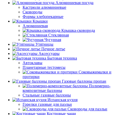
Алюминиевая посуда
Кастрюли алюминиевые
Сковороды
Формы хлебопекарные
Крышки
Алюминиевая
Крышка-сковорода
Стеклянная
Чугунная
Утятницы
Печное литье
Аксессуары
Бытовая техника
Автоклавы
Планетарные тестомесы
Соковыжималки и
протирки
Газовые баллоны пропан
Полимерно-
композитные баллоны
Стальные газовые баллоны
Испанская кухня
Горелки газовые для паэльи
Сковороды для паэльи
Костровые чаши