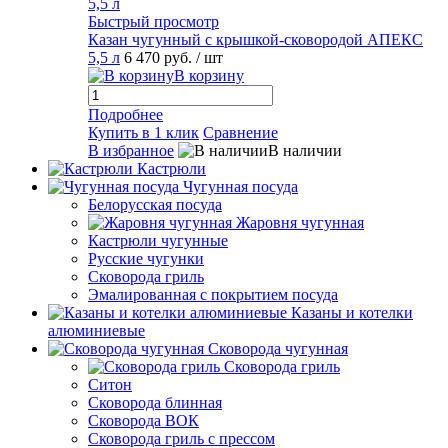
Быстрый просмотр
Казан чугунный с крышкой-сковородой АПЕКС
5,5 л
6 470 руб.
/ шт
В корзину
Подробнее
Купить в 1 клик
Сравнение
В избранное
В наличии
Кастрюли
Чугунная посуда
Белорусская посуда
Жаровня чугунная
Кастрюли чугунные
Русские чугунки
Сковорода гриль
Эмалированная с покрытием посуда
Казаны и котелки
алюминиевые
Сковорода чугунная
Сковорода гриль
Ситон
Сковорода блинная
Сковорода ВОК
Сковорода гриль с прессом