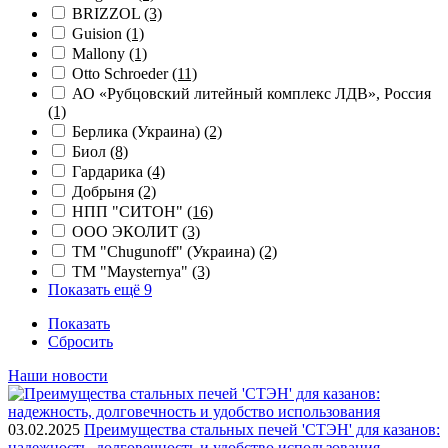
BRIZZOL
(3)
Guision
(1)
Mallony
(1)
Otto Schroeder
(11)
АО «Рубцовский литейный комплекс ЛДВ», Россия
(1)
Берлика (Украина)
(2)
Биол
(8)
Гардарика
(4)
Добрыня
(2)
НПП "СИТОН"
(16)
ООО ЭКОЛИТ
(3)
ТМ "Chugunoff" (Украина)
(2)
ТМ "Maysternya"
(3)
Показать ещё 9
Показать
Сбросить
Наши новости
03.02.2025
Преимущества стальных печей 'СТЭН' для казанов:
надежность, долговечность и удобство использования