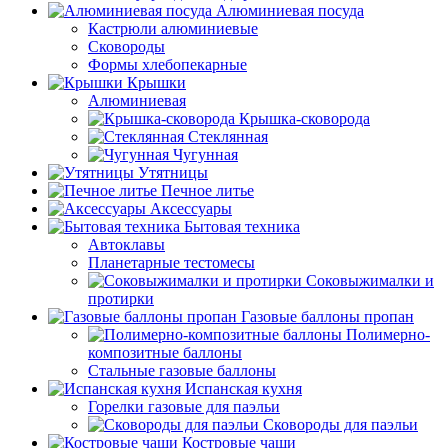
Алюминиевая посуда
Кастрюли алюминиевые
Сковороды
Формы хлебопекарные
Крышки
Алюминиевая
Крышка-сковорода
Стеклянная
Чугунная
Утятницы
Печное литье
Аксессуары
Бытовая техника
Автоклавы
Планетарные тестомесы
Соковыжималки и
протирки
Газовые баллоны пропан
Полимерно-
композитные баллоны
Стальные газовые баллоны
Испанская кухня
Горелки газовые для паэльи
Сковороды для паэльи
Костровые чаши