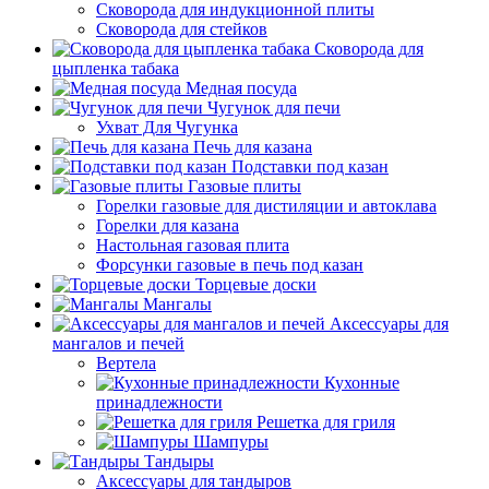
Сковорода для индукционной плиты
Сковорода для стейков
Сковорода для
цыпленка табака
Медная посуда
Чугунок для печи
Ухват Для Чугунка
Печь для казана
Подставки под казан
Газовые плиты
Горелки газовые для дистиляции и автоклава
Горелки для казана
Настольная газовая плита
Форсунки газовые в печь под казан
Торцевые доски
Мангалы
Аксессуары для
мангалов и печей
Вертела
Кухонные
принадлежности
Решетка для гриля
Шампуры
Тандыры
Аксессуары для тандыров