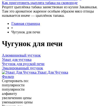
Как приготовить цыплята табака на сковороде
Рецепт цыплёнка табака заимствован из кухни Закавказья.
Там это ароматное жареное особым образом мясо птицы
называется иначе — цыплёнок тапака.
Главная страница
•
Чугунок для печи
Чугунок для печи
Алюминиевый чугунок
Ухват для чугунка
Чугунок для русской печи
Эмалированный чугунок
Ухват Для Чугунка
Фильтр
Сортировать по:
популярности
популярности
алфавиту
увеличению цены
уменьшению цены