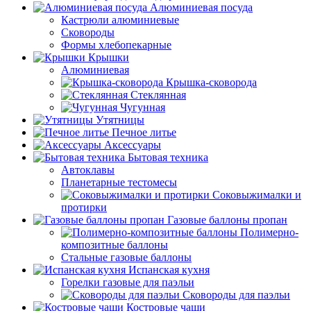
Алюминиевая посуда
Кастрюли алюминиевые
Сковороды
Формы хлебопекарные
Крышки
Алюминиевая
Крышка-сковорода
Стеклянная
Чугунная
Утятницы
Печное литье
Аксессуары
Бытовая техника
Автоклавы
Планетарные тестомесы
Соковыжималки и
протирки
Газовые баллоны пропан
Полимерно-
композитные баллоны
Стальные газовые баллоны
Испанская кухня
Горелки газовые для паэльи
Сковороды для паэльи
Костровые чаши