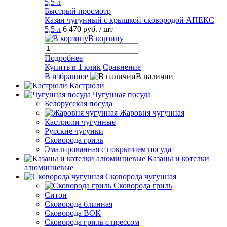
Быстрый просмотр
Казан чугунный с крышкой-сковородой АПЕКС
5,5 л
6 470 руб.
/ шт
В корзину
Подробнее
Купить в 1 клик
Сравнение
В избранное
В наличии
Кастрюли
Чугунная посуда
Белорусская посуда
Жаровня чугунная
Кастрюли чугунные
Русские чугунки
Сковорода гриль
Эмалированная с покрытием посуда
Казаны и котелки
алюминиевые
Сковорода чугунная
Сковорода гриль
Ситон
Сковорода блинная
Сковорода ВОК
Сковорода гриль с прессом