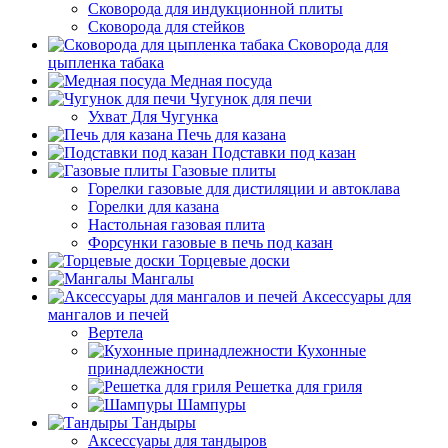
Сковорода для индукционной плиты
Сковорода для стейков
Сковорода для
цыпленка табака
Медная посуда
Чугунок для печи
Ухват Для Чугунка
Печь для казана
Подставки под казан
Газовые плиты
Горелки газовые для дистиляции и автоклава
Горелки для казана
Настольная газовая плита
Форсунки газовые в печь под казан
Торцевые доски
Мангалы
Аксессуары для
мангалов и печей
Вертела
Кухонные
принадлежности
Решетка для гриля
Шампуры
Тандыры
Аксессуары для тандыров