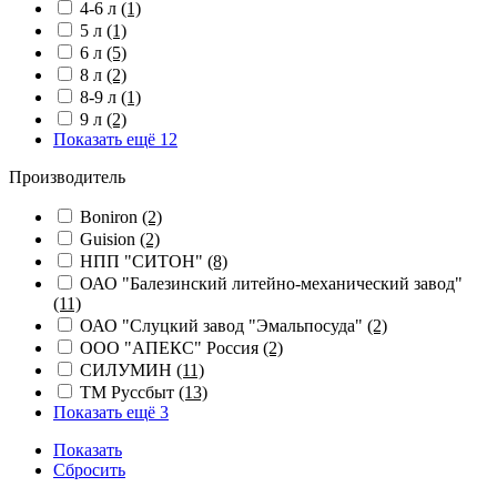
4-6 л
(1)
5 л
(1)
6 л
(5)
8 л
(2)
8-9 л
(1)
9 л
(2)
Показать ещё 12
Производитель
Boniron
(2)
Guision
(2)
НПП "СИТОН"
(8)
ОАО "Балезинский литейно-механический завод"
(11)
ОАО "Слуцкий завод "Эмальпосуда"
(2)
ООО "АПЕКС" Россия
(2)
СИЛУМИН
(11)
ТМ Руссбыт
(13)
Показать ещё 3
Показать
Сбросить