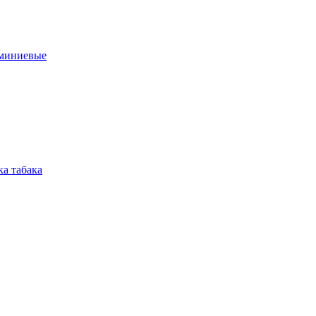
юминиевые
а табака