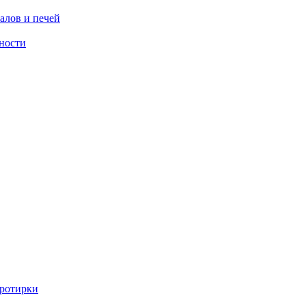
алов и печей
ности
ротирки