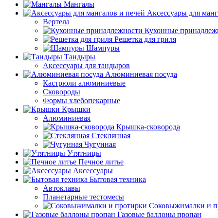
Мангалы
Аксессуары для манг
Вертела
Кухонные принадлеж
Решетка для гриля
Шампуры
Тандыры
Аксессуары для тандыров
Алюминиевая посуда
Кастрюли алюминиевые
Сковороды
Формы хлебопекарные
Крышки
Алюминиевая
Крышка-сковорода
Стеклянная
Чугунная
Утятницы
Печное литье
Аксессуары
Бытовая техника
Автоклавы
Планетарные тестомесы
Соковыжималки и п
Газовые баллоны пропан