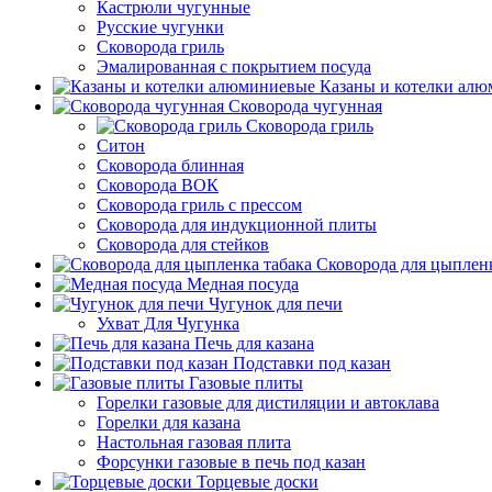
Кастрюли чугунные
Русские чугунки
Сковорода гриль
Эмалированная с покрытием посуда
Казаны и котелки ал
Сковорода чугунная
Сковорода гриль
Ситон
Сковорода блинная
Сковорода ВОК
Сковорода гриль с прессом
Сковорода для индукционной плиты
Сковорода для стейков
Сковорода для цыпленк
Медная посуда
Чугунок для печи
Ухват Для Чугунка
Печь для казана
Подставки под казан
Газовые плиты
Горелки газовые для дистиляции и автоклава
Горелки для казана
Настольная газовая плита
Форсунки газовые в печь под казан
Торцевые доски