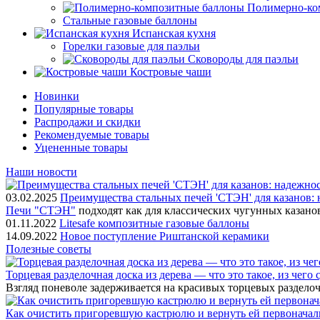
Полимерно-ко
Стальные газовые баллоны
Испанская кухня
Горелки газовые для паэльи
Сковороды для паэльи
Костровые чаши
Новинки
Популярные товары
Распродажи и скидки
Рекомендуемые товары
Уцененные товары
Наши новости
03.02.2025
Преимущества стальных печей 'СТЭН' для казанов: 
Печи "СТЭН"
подходят как для классических чугунных казано
01.11.2022
Litesafe композитные газовые баллоны
14.09.2022
Новое поступление Риштанской керамики
Полезные советы
Торцевая разделочная доска из дерева — что это такое, из чего
Взгляд поневоле задерживается на красивых торцевых разделоч
Как очистить пригоревшую кастрюлю и вернуть ей первонача