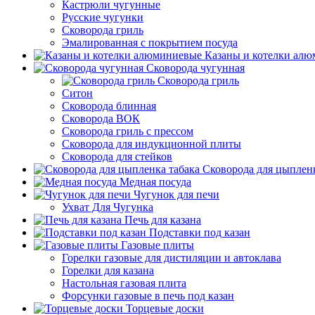
Кастрюли чугунные
Русские чугунки
Сковорода гриль
Эмалированная с покрытием посуда
Казаны и котелки ал
Сковорода чугунная
Сковорода гриль
Ситон
Сковорода блинная
Сковорода ВОК
Сковорода гриль с прессом
Сковорода для индукционной плиты
Сковорода для стейков
Сковорода для цыпленк
Медная посуда
Чугунок для печи
Ухват Для Чугунка
Печь для казана
Подставки под казан
Газовые плиты
Горелки газовые для дистиляции и автоклава
Горелки для казана
Настольная газовая плита
Форсунки газовые в печь под казан
Торцевые доски