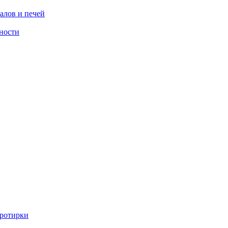
алов и печей
ности
ротирки