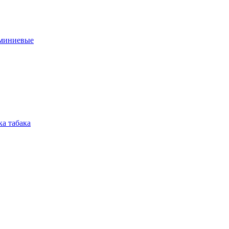
юминиевые
а табака