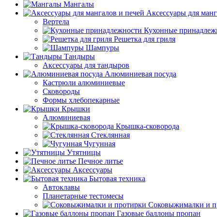
Мангалы
Аксессуары для манг
Вертела
Кухонные принадлеж
Решетка для гриля
Шампуры
Тандыры
Аксессуары для тандыров
Алюминиевая посуда
Кастрюли алюминиевые
Сковороды
Формы хлебопекарные
Крышки
Алюминиевая
Крышка-сковорода
Стеклянная
Чугунная
Утятницы
Печное литье
Аксессуары
Бытовая техника
Автоклавы
Планетарные тестомесы
Соковыжималки и п
Газовые баллоны пропан