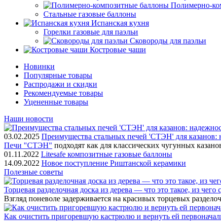
Полимерно-ко
Стальные газовые баллоны
Испанская кухня
Горелки газовые для паэльи
Сковороды для паэльи
Костровые чаши
Новинки
Популярные товары
Распродажи и скидки
Рекомендуемые товары
Уцененные товары
Наши новости
03.02.2025
Преимущества стальных печей 'СТЭН' для казанов: 
Печи "СТЭН"
подходят как для классических чугунных казано
01.11.2022
Litesafe композитные газовые баллоны
14.09.2022
Новое поступление Риштанской керамики
Полезные советы
Торцевая разделочная доска из дерева — что это такое, из чего
Взгляд поневоле задерживается на красивых торцевых разделоч
Как очистить пригоревшую кастрюлю и вернуть ей первонача