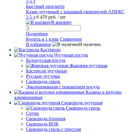
Быстрый просмотр
Казан чугунный с крышкой-сковородой АПЕКС
5,5 л
6 470 руб.
/ шт
В корзину
Подробнее
Купить в 1 клик
Сравнение
В избранное
В наличии
Кастрюли
Чугунная посуда
Белорусская посуда
Жаровня чугунная
Кастрюли чугунные
Русские чугунки
Сковорода гриль
Эмалированная с покрытием посуда
Казаны и котелки
алюминиевые
Сковорода чугунная
Сковорода гриль
Ситон
Сковорода блинная
Сковорода ВОК
Сковорода гриль с прессом