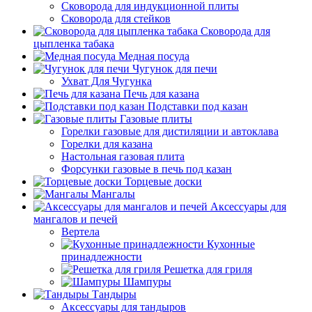
Сковорода для индукционной плиты
Сковорода для стейков
Сковорода для
цыпленка табака
Медная посуда
Чугунок для печи
Ухват Для Чугунка
Печь для казана
Подставки под казан
Газовые плиты
Горелки газовые для дистиляции и автоклава
Горелки для казана
Настольная газовая плита
Форсунки газовые в печь под казан
Торцевые доски
Мангалы
Аксессуары для
мангалов и печей
Вертела
Кухонные
принадлежности
Решетка для гриля
Шампуры
Тандыры
Аксессуары для тандыров