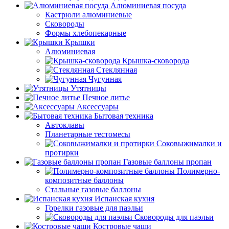
Алюминиевая посуда
Кастрюли алюминиевые
Сковороды
Формы хлебопекарные
Крышки
Алюминиевая
Крышка-сковорода
Стеклянная
Чугунная
Утятницы
Печное литье
Аксессуары
Бытовая техника
Автоклавы
Планетарные тестомесы
Соковыжималки и
протирки
Газовые баллоны пропан
Полимерно-
композитные баллоны
Стальные газовые баллоны
Испанская кухня
Горелки газовые для паэльи
Сковороды для паэльи
Костровые чаши