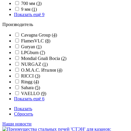
700 мм
(3)
9 мм
(1)
Показать ещё 9
Производитель
Cavagna Group
(4)
FlamesVLC
(8)
Guryan
(1)
LPGburn
(7)
Mondial Gnali Bocia
(2)
NURGAZ
(1)
O.M.A.C. Италия
(4)
RICCI
(3)
Ringg
(4)
Sahara
(5)
VAELLO
(9)
Показать ещё 6
Показать
Сбросить
Наши новости