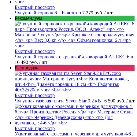
Быстрый просмотр
Чугунный горшок 6 л Балезино
7 279 руб.
/ шт
Рекомендуем
Быстрый просмотр
Чугунный горшочек с крышкой-сковородой АПЕКС 6 л
16 490 руб.
/ шт
Распродажа
Быстрый просмотр
Чугунная газовая плита Seven Star 9,2 кВт
6 500 руб.
/ шт
Быстрый просмотр
Ухват кованый с колесами и черенком для чугунков 4-6 л