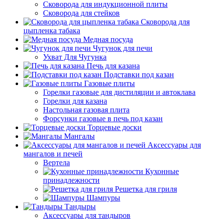
Сковорода для индукционной плиты
Сковорода для стейков
Сковорода для
цыпленка табака
Медная посуда
Чугунок для печи
Ухват Для Чугунка
Печь для казана
Подставки под казан
Газовые плиты
Горелки газовые для дистиляции и автоклава
Горелки для казана
Настольная газовая плита
Форсунки газовые в печь под казан
Торцевые доски
Мангалы
Аксессуары для
мангалов и печей
Вертела
Кухонные
принадлежности
Решетка для гриля
Шампуры
Тандыры
Аксессуары для тандыров