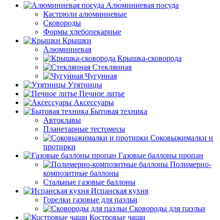
Алюминиевая посуда
Кастрюли алюминиевые
Сковороды
Формы хлебопекарные
Крышки
Алюминиевая
Крышка-сковорода
Стеклянная
Чугунная
Утятницы
Печное литье
Аксессуары
Бытовая техника
Автоклавы
Планетарные тестомесы
Соковыжималки и
протирки
Газовые баллоны пропан
Полимерно-
композитные баллоны
Стальные газовые баллоны
Испанская кухня
Горелки газовые для паэльи
Сковороды для паэльи
Костровые чаши