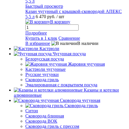
Быстрый просмотр
Казан чугунный с крышкой-сковородой АПЕКС
5,5 л
6 470 руб.
/ шт
В корзину
Подробнее
Купить в 1 клик
Сравнение
В избранное
В наличии
Кастрюли
Чугунная посуда
Белорусская посуда
Жаровня чугунная
Кастрюли чугунные
Русские чугунки
Сковорода гриль
Эмалированная с покрытием посуда
Казаны и котелки
алюминиевые
Сковорода чугунная
Сковорода гриль
Ситон
Сковорода блинная
Сковорода ВОК
Сковорода гриль с прессом