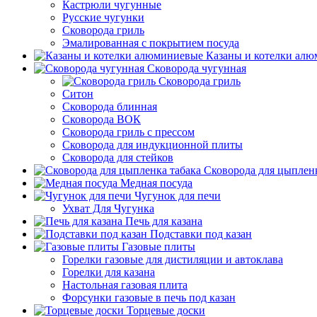
Кастрюли чугунные
Русские чугунки
Сковорода гриль
Эмалированная с покрытием посуда
Казаны и котелки ал
Сковорода чугунная
Сковорода гриль
Ситон
Сковорода блинная
Сковорода ВОК
Сковорода гриль с прессом
Сковорода для индукционной плиты
Сковорода для стейков
Сковорода для цыпленк
Медная посуда
Чугунок для печи
Ухват Для Чугунка
Печь для казана
Подставки под казан
Газовые плиты
Горелки газовые для дистиляции и автоклава
Горелки для казана
Настольная газовая плита
Форсунки газовые в печь под казан
Торцевые доски