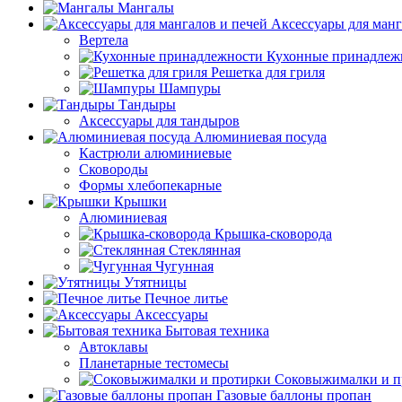
Мангалы
Аксессуары для манг
Вертела
Кухонные принадлеж
Решетка для гриля
Шампуры
Тандыры
Аксессуары для тандыров
Алюминиевая посуда
Кастрюли алюминиевые
Сковороды
Формы хлебопекарные
Крышки
Алюминиевая
Крышка-сковорода
Стеклянная
Чугунная
Утятницы
Печное литье
Аксессуары
Бытовая техника
Автоклавы
Планетарные тестомесы
Соковыжималки и п
Газовые баллоны пропан