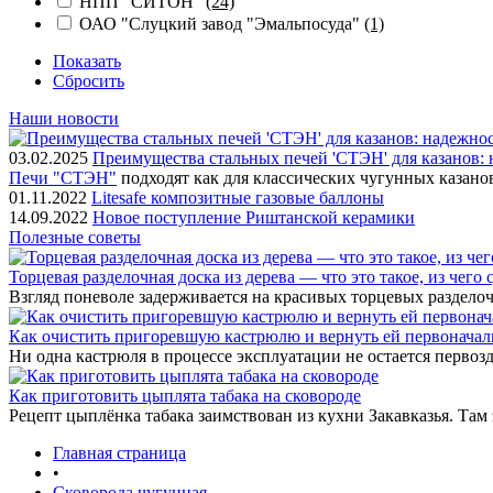
НПП "СИТОН"
(24)
ОАО "Слуцкий завод "Эмальпосуда"
(1)
Показать
Сбросить
Наши новости
03.02.2025
Преимущества стальных печей 'СТЭН' для казанов: 
Печи "СТЭН"
подходят как для классических чугунных казано
01.11.2022
Litesafe композитные газовые баллоны
14.09.2022
Новое поступление Риштанской керамики
Полезные советы
Торцевая разделочная доска из дерева — что это такое, из чего
Взгляд поневоле задерживается на красивых торцевых разделоч
Как очистить пригоревшую кастрюлю и вернуть ей первонача
Ни одна кастрюля в процессе эксплуатации не остается первозд
Как приготовить цыплята табака на сковороде
Рецепт цыплёнка табака заимствован из кухни Закавказья. Там
Главная страница
•
Сковорода чугунная