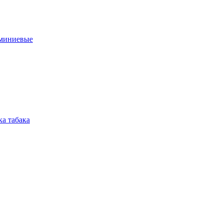
юминиевые
а табака