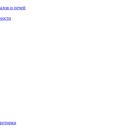
алов и печей
ности
ротирки