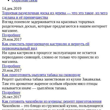
Обратная связь
14.дек.2019
Торцевая разделочная доска из дерева — что это такое, из чего
сделана и её преимущества
Взгляд поневоле задерживается на красивых торцевых
разделочных досках, которые предлагаются в нашем интернет
магазине.
Подробнее
29.ноя.2017
Как очистить пригоревшую кастрюлю и вернуть ей
первоначальный вид
Ни одна кастрюля в процессе эксплуатации не остается
первозданно сияющей, словно ее только что принесли из
магазина.
Подробнее
20.ноя.2017
Как приготовить цыплята табака на сковороде
Рецепт цыплёнка табака заимствован из кухни Закавказья.
Там это ароматное жареное особым образом мясо птицы
называется иначе — цыплёнок тапака.
Подробнее
26.окт.2017
Как готовить чахохбили из курицы: рецепт приготовления
Чахохбили – это блюдо из грузинской кухни, пользующееся