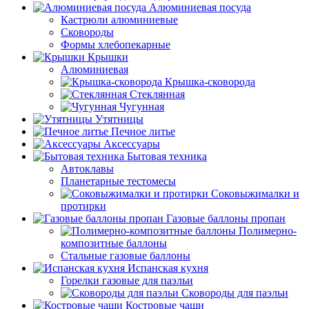
Алюминиевая посуда
Кастрюли алюминиевые
Сковороды
Формы хлебопекарные
Крышки
Алюминиевая
Крышка-сковорода
Стеклянная
Чугунная
Утятницы
Печное литье
Аксессуары
Бытовая техника
Автоклавы
Планетарные тестомесы
Соковыжималки и
протирки
Газовые баллоны пропан
Полимерно-
композитные баллоны
Стальные газовые баллоны
Испанская кухня
Горелки газовые для паэльи
Сковороды для паэльи
Костровые чаши