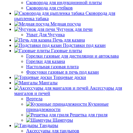
Сковорода для индукционной плиты
Сковорода для стейков
Сковорода для
цыпленка табака
Медная посуда
Чугунок для печи
Ухват Для Чугунка
Печь для казана
Подставки под казан
Газовые плиты
Горелки газовые для дистиляции и автоклава
Горелки для казана
Настольная газовая плита
Форсунки газовые в печь под казан
Торцевые доски
Мангалы
Аксессуары для
мангалов и печей
Вертела
Кухонные
принадлежности
Решетка для гриля
Шампуры
Тандыры
Аксессуары для тандыров