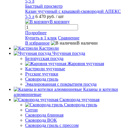
Быстрый просмотр
Казан чугунный с крышкой-сковородой АПЕКС
5,5 л
6 470 руб.
/ шт
В корзину
Подробнее
Купить в 1 клик
Сравнение
В избранное
В наличии
Кастрюли
Чугунная посуда
Белорусская посуда
Жаровня чугунная
Кастрюли чугунные
Русские чугунки
Сковорода гриль
Эмалированная с покрытием посуда
Казаны и котелки
алюминиевые
Сковорода чугунная
Сковорода гриль
Ситон
Сковорода блинная
Сковорода ВОК
Сковорода гриль с прессом