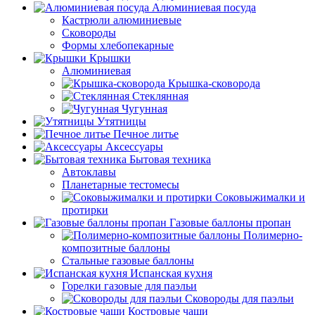
Алюминиевая посуда
Кастрюли алюминиевые
Сковороды
Формы хлебопекарные
Крышки
Алюминиевая
Крышка-сковорода
Стеклянная
Чугунная
Утятницы
Печное литье
Аксессуары
Бытовая техника
Автоклавы
Планетарные тестомесы
Соковыжималки и
протирки
Газовые баллоны пропан
Полимерно-
композитные баллоны
Стальные газовые баллоны
Испанская кухня
Горелки газовые для паэльи
Сковороды для паэльи
Костровые чаши