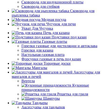
Сковорода для индукционной плиты
Сковорода для стейков
Сковорода для
цыпленка табака
Медная посуда
Чугунок для печи
Ухват Для Чугунка
Печь для казана
Подставки под казан
Газовые плиты
Горелки газовые для дистиляции и автоклава
Горелки для казана
Настольная газовая плита
Форсунки газовые в печь под казан
Торцевые доски
Мангалы
Аксессуары для
мангалов и печей
Вертела
Кухонные
принадлежности
Решетка для гриля
Шампуры
Тандыры
Аксессуары для тандыров