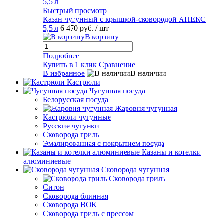
Быстрый просмотр
Казан чугунный с крышкой-сковородой АПЕКС
5,5 л
6 470 руб.
/ шт
В корзину
Подробнее
Купить в 1 клик
Сравнение
В избранное
В наличии
Кастрюли
Чугунная посуда
Белорусская посуда
Жаровня чугунная
Кастрюли чугунные
Русские чугунки
Сковорода гриль
Эмалированная с покрытием посуда
Казаны и котелки
алюминиевые
Сковорода чугунная
Сковорода гриль
Ситон
Сковорода блинная
Сковорода ВОК
Сковорода гриль с прессом