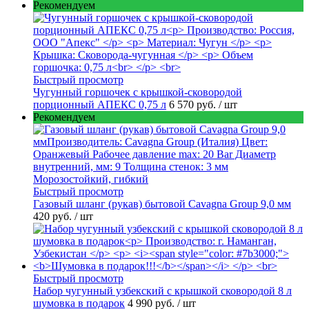
Рекомендуем
Быстрый просмотр
Чугунный горшочек с крышкой-сковородой
порционный АПЕКС 0,75 л
6 570 руб.
/ шт
Рекомендуем
Быстрый просмотр
Газовый шланг (рукав) бытовой Cavagna Group 9,0 мм
420 руб.
/ шт
Быстрый просмотр
Набор чугунный узбекский с крышкой сковородой 8 л
шумовка в подарок
4 990 руб.
/ шт