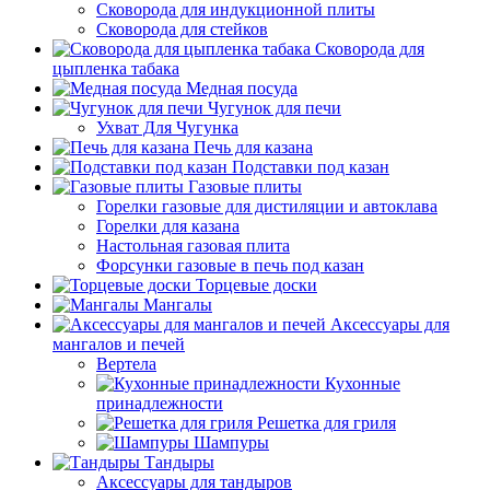
Сковорода для индукционной плиты
Сковорода для стейков
Сковорода для
цыпленка табака
Медная посуда
Чугунок для печи
Ухват Для Чугунка
Печь для казана
Подставки под казан
Газовые плиты
Горелки газовые для дистиляции и автоклава
Горелки для казана
Настольная газовая плита
Форсунки газовые в печь под казан
Торцевые доски
Мангалы
Аксессуары для
мангалов и печей
Вертела
Кухонные
принадлежности
Решетка для гриля
Шампуры
Тандыры
Аксессуары для тандыров