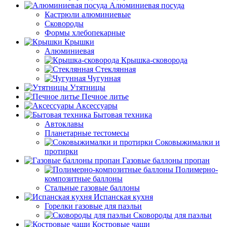
Алюминиевая посуда
Кастрюли алюминиевые
Сковороды
Формы хлебопекарные
Крышки
Алюминиевая
Крышка-сковорода
Стеклянная
Чугунная
Утятницы
Печное литье
Аксессуары
Бытовая техника
Автоклавы
Планетарные тестомесы
Соковыжималки и
протирки
Газовые баллоны пропан
Полимерно-
композитные баллоны
Стальные газовые баллоны
Испанская кухня
Горелки газовые для паэльи
Сковороды для паэльи
Костровые чаши