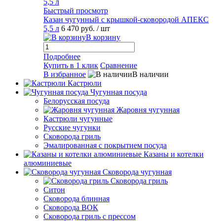
Быстрый просмотр
Казан чугунный с крышкой-сковородой АПЕКС
5,5 л
6 470 руб.
/ шт
В корзину
Подробнее
Купить в 1 клик
Сравнение
В избранное
В наличии
Кастрюли
Чугунная посуда
Белорусская посуда
Жаровня чугунная
Кастрюли чугунные
Русские чугунки
Сковорода гриль
Эмалированная с покрытием посуда
Казаны и котелки
алюминиевые
Сковорода чугунная
Сковорода гриль
Ситон
Сковорода блинная
Сковорода ВОК
Сковорода гриль с прессом