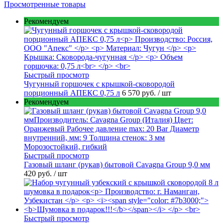
Просмотренные товары
Рекомендуем
Быстрый просмотр
Чугунный горшочек с крышкой-сковородой
порционный АПЕКС 0,75 л
6 570 руб.
/ шт
Рекомендуем
Быстрый просмотр
Газовый шланг (рукав) бытовой Cavagna Group 9,0 мм
420 руб.
/ шт
Быстрый просмотр