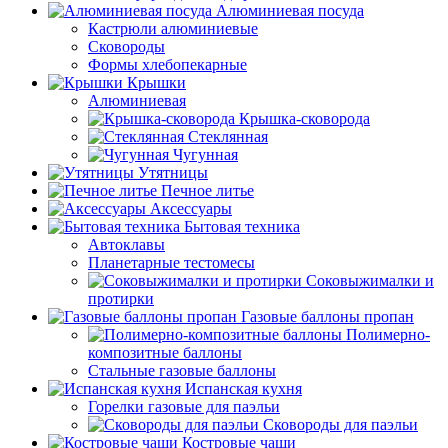
Алюминиевая посуда
Кастрюли алюминиевые
Сковороды
Формы хлебопекарные
Крышки
Алюминиевая
Крышка-сковорода
Стеклянная
Чугунная
Утятницы
Печное литье
Аксессуары
Бытовая техника
Автоклавы
Планетарные тестомесы
Соковыжималки и
протирки
Газовые баллоны пропан
Полимерно-
композитные баллоны
Стальные газовые баллоны
Испанская кухня
Горелки газовые для паэльи
Сковороды для паэльи
Костровые чаши