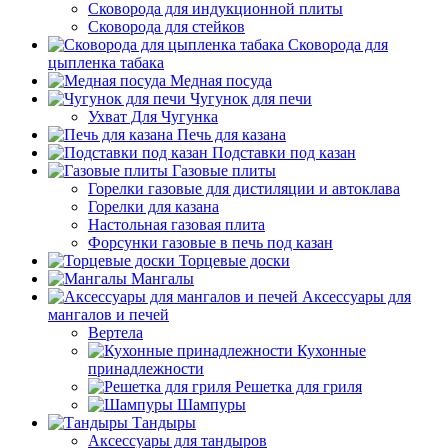
Сковорода для индукционной плиты
Сковорода для стейков
Сковорода для
цыпленка табака
Медная посуда
Чугунок для печи
Ухват Для Чугунка
Печь для казана
Подставки под казан
Газовые плиты
Горелки газовые для дистиляции и автоклава
Горелки для казана
Настольная газовая плита
Форсунки газовые в печь под казан
Торцевые доски
Мангалы
Аксессуары для
мангалов и печей
Вертела
Кухонные
принадлежности
Решетка для гриля
Шампуры
Тандыры
Аксессуары для тандыров