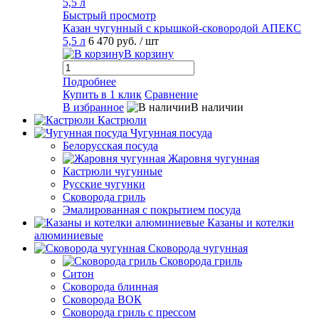
Быстрый просмотр
Казан чугунный с крышкой-сковородой АПЕКС
5,5 л
6 470 руб.
/ шт
В корзину
Подробнее
Купить в 1 клик
Сравнение
В избранное
В наличии
Кастрюли
Чугунная посуда
Белорусская посуда
Жаровня чугунная
Кастрюли чугунные
Русские чугунки
Сковорода гриль
Эмалированная с покрытием посуда
Казаны и котелки
алюминиевые
Сковорода чугунная
Сковорода гриль
Ситон
Сковорода блинная
Сковорода ВОК
Сковорода гриль с прессом