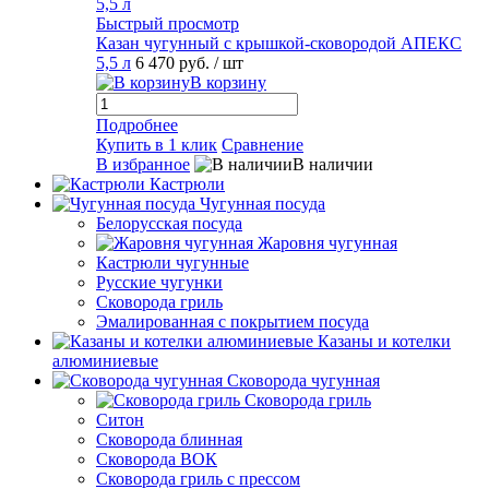
Быстрый просмотр
Казан чугунный с крышкой-сковородой АПЕКС
5,5 л
6 470 руб.
/ шт
В корзину
Подробнее
Купить в 1 клик
Сравнение
В избранное
В наличии
Кастрюли
Чугунная посуда
Белорусская посуда
Жаровня чугунная
Кастрюли чугунные
Русские чугунки
Сковорода гриль
Эмалированная с покрытием посуда
Казаны и котелки
алюминиевые
Сковорода чугунная
Сковорода гриль
Ситон
Сковорода блинная
Сковорода ВОК
Сковорода гриль с прессом