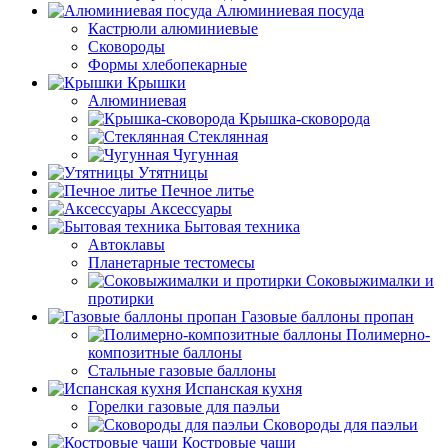
Алюминиевая посуда
Кастрюли алюминиевые
Сковороды
Формы хлебопекарные
Крышки
Алюминиевая
Крышка-сковорода
Стеклянная
Чугунная
Утятницы
Печное литье
Аксессуары
Бытовая техника
Автоклавы
Планетарные тестомесы
Соковыжималки и
протирки
Газовые баллоны пропан
Полимерно-
композитные баллоны
Стальные газовые баллоны
Испанская кухня
Горелки газовые для паэльи
Сковороды для паэльи
Костровые чаши