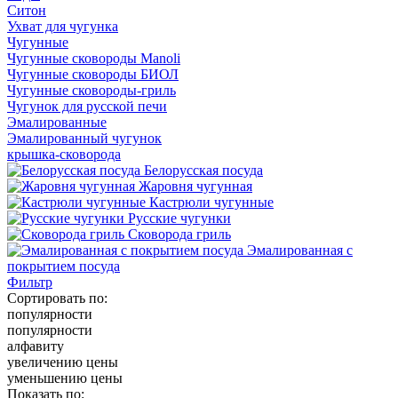
Ситон
Ухват для чугунка
Чугунные
Чугунные сковороды Manoli
Чугунные сковороды БИОЛ
Чугунные сковороды-гриль
Чугунок для русской печи
Эмалированные
Эмалированный чугунок
крышка-сковорода
Белорусская посуда
Жаровня чугунная
Кастрюли чугунные
Русские чугунки
Сковорода гриль
Эмалированная с
покрытием посуда
Фильтр
Сортировать по:
популярности
популярности
алфавиту
увеличению цены
уменьшению цены
Показать по: