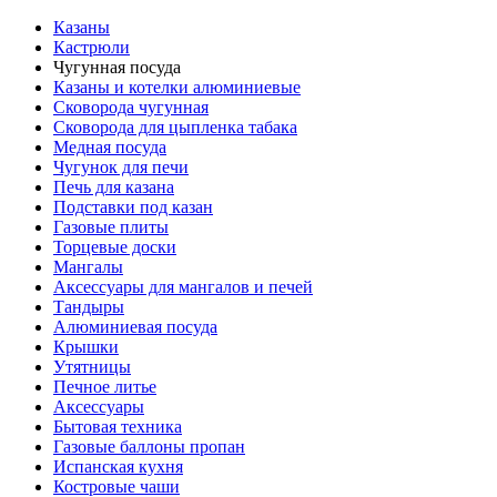
Казаны
Кастрюли
Чугунная посуда
Казаны и котелки алюминиевые
Сковорода чугунная
Сковорода для цыпленка табака
Медная посуда
Чугунок для печи
Печь для казана
Подставки под казан
Газовые плиты
Торцевые доски
Мангалы
Аксессуары для мангалов и печей
Тандыры
Алюминиевая посуда
Крышки
Утятницы
Печное литье
Аксессуары
Бытовая техника
Газовые баллоны пропан
Испанская кухня
Костровые чаши