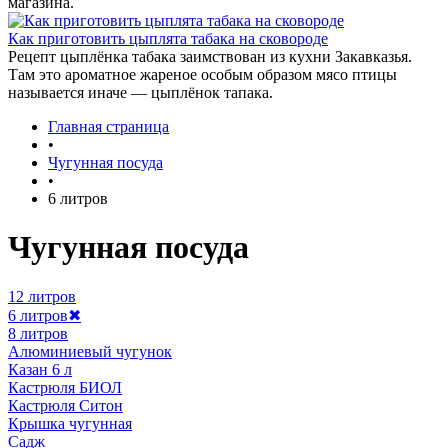
магазина.
Как приготовить цыплята табака на сковороде
Рецепт цыплёнка табака заимствован из кухни Закавказья.
Там это ароматное жареное особым образом мясо птицы
называется иначе — цыплёнок тапака.
Главная страница
•
Чугунная посуда
•
6 литров
Чугунная посуда
12 литров
6 литров
✖
8 литров
Алюминиевый чугунок
Казан 6 л
Кастрюля БИОЛ
Кастрюля Ситон
Крышка чугунная
Садж