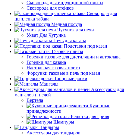
Сковорода для индукционной плиты
Сковорода для стейков
Сковорода для
цыпленка табака
Медная посуда
Чугунок для печи
Ухват Для Чугунка
Печь для казана
Подставки под казан
Газовые плиты
Горелки газовые для дистиляции и автоклава
Горелки для казана
Настольная газовая плита
Форсунки газовые в печь под казан
Торцевые доски
Мангалы
Аксессуары для
мангалов и печей
Вертела
Кухонные
принадлежности
Решетка для гриля
Шампуры
Тандыры
Аксессуары для тандыров