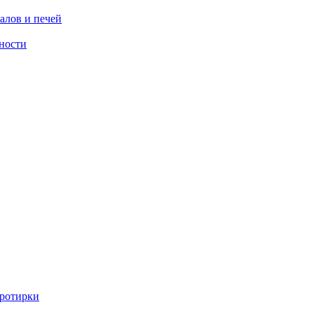
алов и печей
ности
ротирки