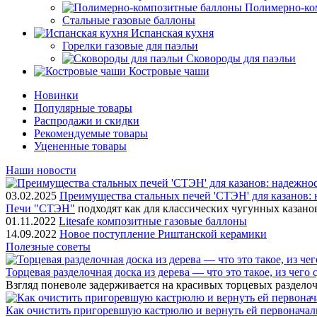
Полимерно-ко
Стальные газовые баллоны
Испанская кухня
Горелки газовые для паэльи
Сковороды для паэльи
Костровые чаши
Новинки
Популярные товары
Распродажи и скидки
Рекомендуемые товары
Уцененные товары
Наши новости
03.02.2025
Преимущества стальных печей 'СТЭН' для казанов: 
Печи "СТЭН"
подходят как для классических чугунных казано
01.11.2022
Litesafe композитные газовые баллоны
14.09.2022
Новое поступление Риштанской керамики
Полезные советы
Торцевая разделочная доска из дерева — что это такое, из чего
Взгляд поневоле задерживается на красивых торцевых разделоч
Как очистить пригоревшую кастрюлю и вернуть ей первонача