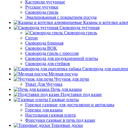
Кастрюли чугунные
Русские чугунки
Сковорода гриль
Эмалированная с покрытием посуда
Казаны и котелки ал
Сковорода чугунная
Сковорода гриль
Ситон
Сковорода блинная
Сковорода ВОК
Сковорода гриль с прессом
Сковорода для индукционной плиты
Сковорода для стейков
Сковорода для цыпленк
Медная посуда
Чугунок для печи
Ухват Для Чугунка
Печь для казана
Подставки под казан
Газовые плиты
Горелки газовые для дистиляции и автоклава
Горелки для казана
Настольная газовая плита
Форсунки газовые в печь под казан
Торцевые доски