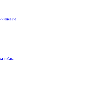
юминиевые
а табака