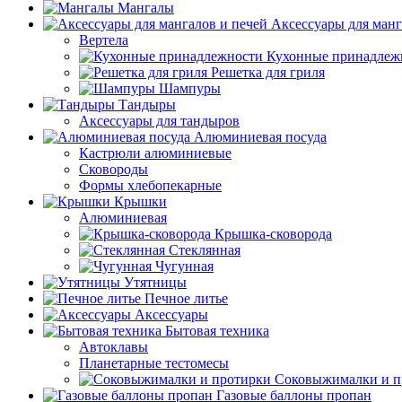
Мангалы
Аксессуары для манг
Вертела
Кухонные принадлеж
Решетка для гриля
Шампуры
Тандыры
Аксессуары для тандыров
Алюминиевая посуда
Кастрюли алюминиевые
Сковороды
Формы хлебопекарные
Крышки
Алюминиевая
Крышка-сковорода
Стеклянная
Чугунная
Утятницы
Печное литье
Аксессуары
Бытовая техника
Автоклавы
Планетарные тестомесы
Соковыжималки и п
Газовые баллоны пропан