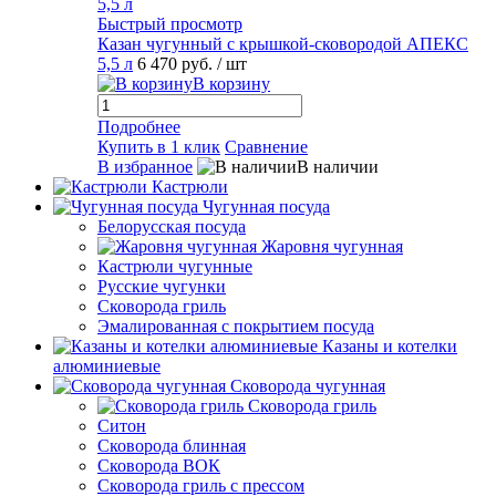
Быстрый просмотр
Казан чугунный с крышкой-сковородой АПЕКС
5,5 л
6 470 руб.
/ шт
В корзину
Подробнее
Купить в 1 клик
Сравнение
В избранное
В наличии
Кастрюли
Чугунная посуда
Белорусская посуда
Жаровня чугунная
Кастрюли чугунные
Русские чугунки
Сковорода гриль
Эмалированная с покрытием посуда
Казаны и котелки
алюминиевые
Сковорода чугунная
Сковорода гриль
Ситон
Сковорода блинная
Сковорода ВОК
Сковорода гриль с прессом