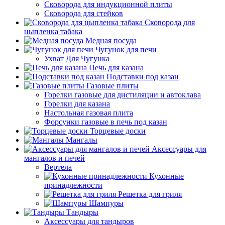
Сковорода для индукционной плиты
Сковорода для стейков
Сковорода для
цыпленка табака
Медная посуда
Чугунок для печи
Ухват Для Чугунка
Печь для казана
Подставки под казан
Газовые плиты
Горелки газовые для дистиляции и автоклава
Горелки для казана
Настольная газовая плита
Форсунки газовые в печь под казан
Торцевые доски
Мангалы
Аксессуары для
мангалов и печей
Вертела
Кухонные
принадлежности
Решетка для гриля
Шампуры
Тандыры
Аксессуары для тандыров