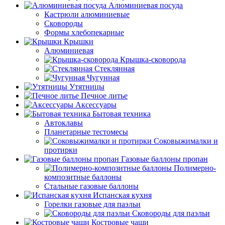
Алюминиевая посуда
Кастрюли алюминиевые
Сковороды
Формы хлебопекарные
Крышки
Алюминиевая
Крышка-сковорода
Стеклянная
Чугунная
Утятницы
Печное литье
Аксессуары
Бытовая техника
Автоклавы
Планетарные тестомесы
Соковыжималки и
протирки
Газовые баллоны пропан
Полимерно-
композитные баллоны
Стальные газовые баллоны
Испанская кухня
Горелки газовые для паэльи
Сковороды для паэльи
Костровые чаши