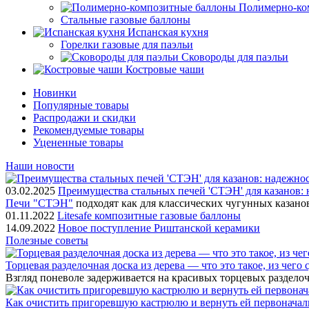
Полимерно-ко
Стальные газовые баллоны
Испанская кухня
Горелки газовые для паэльи
Сковороды для паэльи
Костровые чаши
Новинки
Популярные товары
Распродажи и скидки
Рекомендуемые товары
Уцененные товары
Наши новости
03.02.2025
Преимущества стальных печей 'СТЭН' для казанов: 
Печи "СТЭН"
подходят как для классических чугунных казано
01.11.2022
Litesafe композитные газовые баллоны
14.09.2022
Новое поступление Риштанской керамики
Полезные советы
Торцевая разделочная доска из дерева — что это такое, из чего
Взгляд поневоле задерживается на красивых торцевых разделоч
Как очистить пригоревшую кастрюлю и вернуть ей первонача