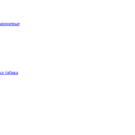
юминиевые
а табака