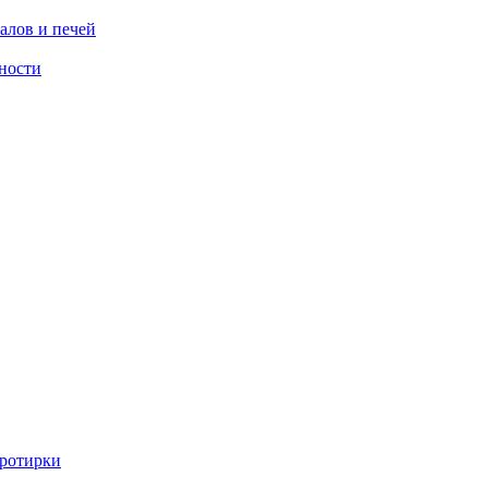
алов и печей
ности
ротирки