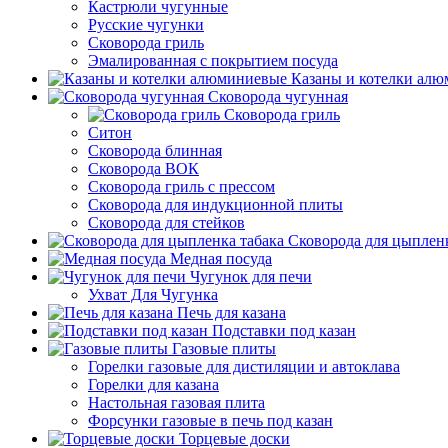
Кастрюли чугунные
Русские чугунки
Сковорода гриль
Эмалированная с покрытием посуда
Казаны и котелки ал
Сковорода чугунная
Сковорода гриль
Ситон
Сковорода блинная
Сковорода ВОК
Сковорода гриль с прессом
Сковорода для индукционной плиты
Сковорода для стейков
Сковорода для цыпленк
Медная посуда
Чугунок для печи
Ухват Для Чугунка
Печь для казана
Подставки под казан
Газовые плиты
Горелки газовые для дистиляции и автоклава
Горелки для казана
Настольная газовая плита
Форсунки газовые в печь под казан
Торцевые доски