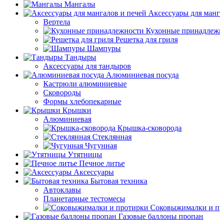
Мангалы
Аксессуары для манг
Вертела
Кухонные принадлеж
Решетка для гриля
Шампуры
Тандыры
Аксессуары для тандыров
Алюминиевая посуда
Кастрюли алюминиевые
Сковороды
Формы хлебопекарные
Крышки
Алюминиевая
Крышка-сковорода
Стеклянная
Чугунная
Утятницы
Печное литье
Аксессуары
Бытовая техника
Автоклавы
Планетарные тестомесы
Соковыжималки и п
Газовые баллоны пропан