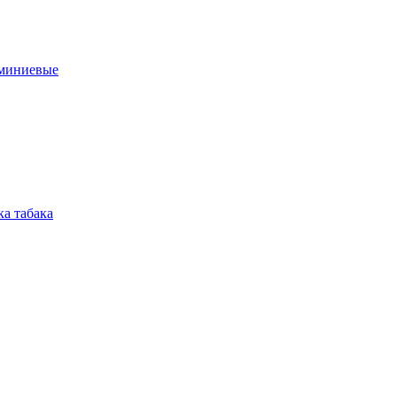
юминиевые
а табака