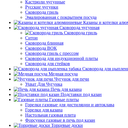
Кастрюли чугунные
Русские чугунки
Сковорода гриль
Эмалированная с покрытием посуда
Казаны и котелки ал
Сковорода чугунная
Сковорода гриль
Ситон
Сковорода блинная
Сковорода ВОК
Сковорода гриль с прессом
Сковорода для индукционной плиты
Сковорода для стейков
Сковорода для цыпленк
Медная посуда
Чугунок для печи
Ухват Для Чугунка
Печь для казана
Подставки под казан
Газовые плиты
Горелки газовые для дистиляции и автоклава
Горелки для казана
Настольная газовая плита
Форсунки газовые в печь под казан
Торцевые доски