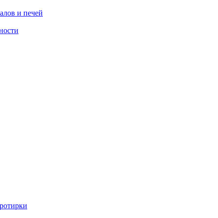
алов и печей
ности
ротирки