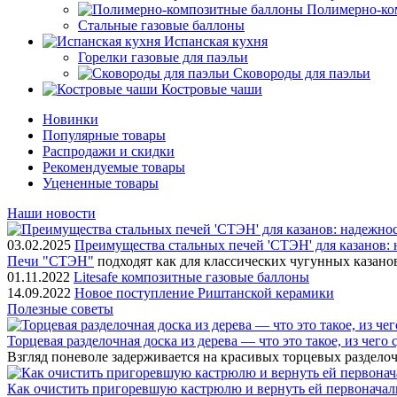
Полимерно-ко
Стальные газовые баллоны
Испанская кухня
Горелки газовые для паэльи
Сковороды для паэльи
Костровые чаши
Новинки
Популярные товары
Распродажи и скидки
Рекомендуемые товары
Уцененные товары
Наши новости
03.02.2025
Преимущества стальных печей 'СТЭН' для казанов: 
Печи "СТЭН"
подходят как для классических чугунных казано
01.11.2022
Litesafe композитные газовые баллоны
14.09.2022
Новое поступление Риштанской керамики
Полезные советы
Торцевая разделочная доска из дерева — что это такое, из чего
Взгляд поневоле задерживается на красивых торцевых разделоч
Как очистить пригоревшую кастрюлю и вернуть ей первонача