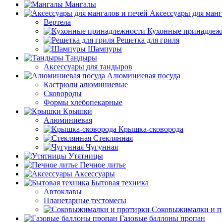
Мангалы
Аксессуары для манг
Вертела
Кухонные принадлеж
Решетка для гриля
Шампуры
Тандыры
Аксессуары для тандыров
Алюминиевая посуда
Кастрюли алюминиевые
Сковороды
Формы хлебопекарные
Крышки
Алюминиевая
Крышка-сковорода
Стеклянная
Чугунная
Утятницы
Печное литье
Аксессуары
Бытовая техника
Автоклавы
Планетарные тестомесы
Соковыжималки и п
Газовые баллоны пропан