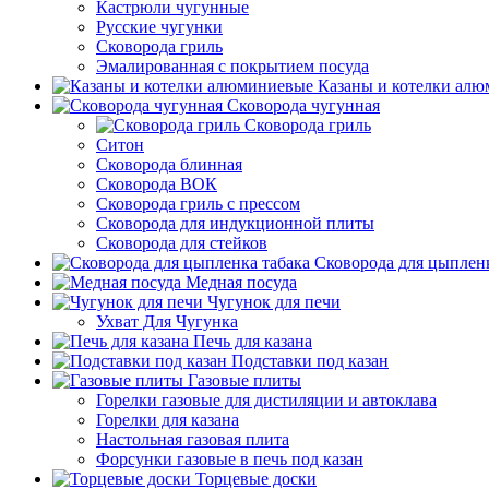
Кастрюли чугунные
Русские чугунки
Сковорода гриль
Эмалированная с покрытием посуда
Казаны и котелки ал
Сковорода чугунная
Сковорода гриль
Ситон
Сковорода блинная
Сковорода ВОК
Сковорода гриль с прессом
Сковорода для индукционной плиты
Сковорода для стейков
Сковорода для цыпленк
Медная посуда
Чугунок для печи
Ухват Для Чугунка
Печь для казана
Подставки под казан
Газовые плиты
Горелки газовые для дистиляции и автоклава
Горелки для казана
Настольная газовая плита
Форсунки газовые в печь под казан
Торцевые доски