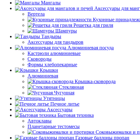
Мангалы
Аксессуары для манг
Вертела
Кухонные принадлеж
Решетка для гриля
Шампуры
Тандыры
Аксессуары для тандыров
Алюминиевая посуда
Кастрюли алюминиевые
Сковороды
Формы хлебопекарные
Крышки
Алюминиевая
Крышка-сковорода
Стеклянная
Чугунная
Утятницы
Печное литье
Аксессуары
Бытовая техника
Автоклавы
Планетарные тестомесы
Соковыжималки и п
Газовые баллоны пропан