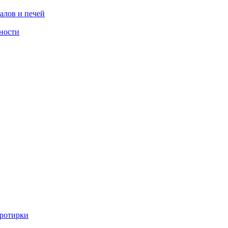
алов и печей
ности
ротирки