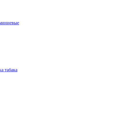
юминиевые
а табака