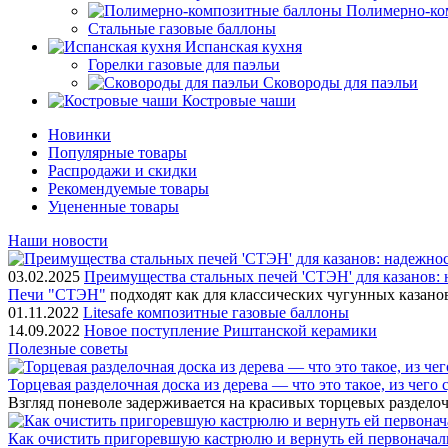
Полимерно-ко
Стальные газовые баллоны
Испанская кухня
Горелки газовые для паэльи
Сковороды для паэльи
Костровые чаши
Новинки
Популярные товары
Распродажи и скидки
Рекомендуемые товары
Уцененные товары
Наши новости
03.02.2025
Преимущества стальных печей 'СТЭН' для казанов: 
Печи "СТЭН"
подходят как для классических чугунных казано
01.11.2022
Litesafe композитные газовые баллоны
14.09.2022
Новое поступление Риштанской керамики
Полезные советы
Торцевая разделочная доска из дерева — что это такое, из чего
Взгляд поневоле задерживается на красивых торцевых разделоч
Как очистить пригоревшую кастрюлю и вернуть ей первонача