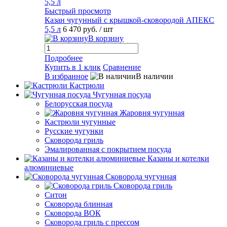
Быстрый просмотр
Казан чугунный с крышкой-сковородой АПЕКС
5,5 л
6 470 руб.
/ шт
В корзину
Подробнее
Купить в 1 клик
Сравнение
В избранное
В наличии
Кастрюли
Чугунная посуда
Белорусская посуда
Жаровня чугунная
Кастрюли чугунные
Русские чугунки
Сковорода гриль
Эмалированная с покрытием посуда
Казаны и котелки
алюминиевые
Сковорода чугунная
Сковорода гриль
Ситон
Сковорода блинная
Сковорода ВОК
Сковорода гриль с прессом