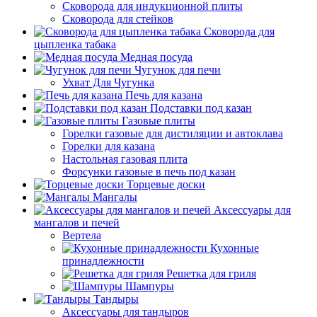
Сковорода для индукционной плиты
Сковорода для стейков
Сковорода для
цыпленка табака
Медная посуда
Чугунок для печи
Ухват Для Чугунка
Печь для казана
Подставки под казан
Газовые плиты
Горелки газовые для дистиляции и автоклава
Горелки для казана
Настольная газовая плита
Форсунки газовые в печь под казан
Торцевые доски
Мангалы
Аксессуары для
мангалов и печей
Вертела
Кухонные
принадлежности
Решетка для гриля
Шампуры
Тандыры
Аксессуары для тандыров