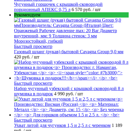
Чугунный горшочек с крышкой-сковородой
порционный АПЕКС 0,75 л
6 570 руб.
/ шт
Рекомендуем
Быстрый просмотр
Газовый шланг (рукав) бытовой Cavagna Group 9,0 мм
420 руб.
/ шт
Быстрый просмотр
Набор чугунный узбекский с крышкой сковородой 8 л
шумовка в подарок
4 990 руб.
/ шт
Быстрый просмотр
Ухват литой для чугунков 1,5 и 2,5 л с черенком
1 189
руб.
/ шт