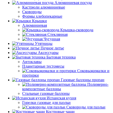
Алюминиевая посуда
Кастрюли алюминиевые
Сковороды
Формы хлебопекарные
Крышки
Алюминиевая
Крышка-сковорода
Стеклянная
Чугунная
Утятницы
Печное литье
Аксессуары
Бытовая техника
Автоклавы
Планетарные тестомесы
Соковыжималки и
протирки
Газовые баллоны пропан
Полимерно-
композитные баллоны
Стальные газовые баллоны
Испанская кухня
Горелки газовые для паэльи
Сковороды для паэльи
Костровые чаши