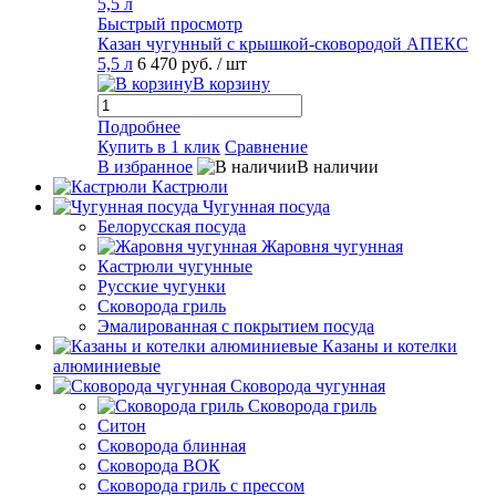
Быстрый просмотр
Казан чугунный с крышкой-сковородой АПЕКС
5,5 л
6 470 руб.
/ шт
В корзину
Подробнее
Купить в 1 клик
Сравнение
В избранное
В наличии
Кастрюли
Чугунная посуда
Белорусская посуда
Жаровня чугунная
Кастрюли чугунные
Русские чугунки
Сковорода гриль
Эмалированная с покрытием посуда
Казаны и котелки
алюминиевые
Сковорода чугунная
Сковорода гриль
Ситон
Сковорода блинная
Сковорода ВОК
Сковорода гриль с прессом