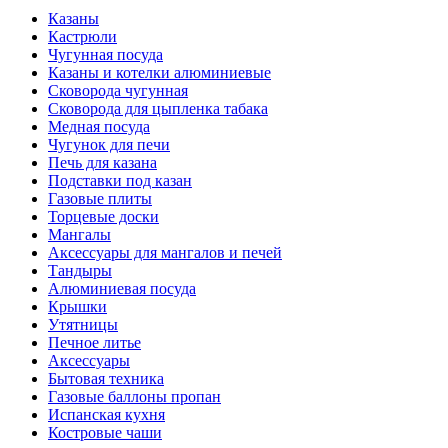
Казаны
Кастрюли
Чугунная посуда
Казаны и котелки алюминиевые
Сковорода чугунная
Сковорода для цыпленка табака
Медная посуда
Чугунок для печи
Печь для казана
Подставки под казан
Газовые плиты
Торцевые доски
Мангалы
Аксессуары для мангалов и печей
Тандыры
Алюминиевая посуда
Крышки
Утятницы
Печное литье
Аксессуары
Бытовая техника
Газовые баллоны пропан
Испанская кухня
Костровые чаши