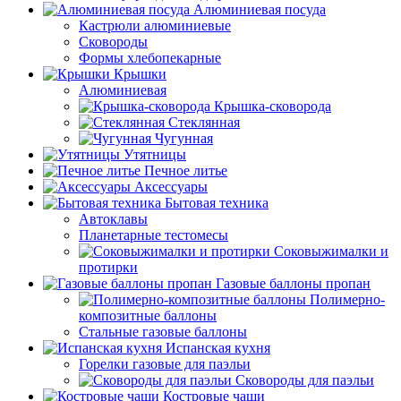
Алюминиевая посуда
Кастрюли алюминиевые
Сковороды
Формы хлебопекарные
Крышки
Алюминиевая
Крышка-сковорода
Стеклянная
Чугунная
Утятницы
Печное литье
Аксессуары
Бытовая техника
Автоклавы
Планетарные тестомесы
Соковыжималки и
протирки
Газовые баллоны пропан
Полимерно-
композитные баллоны
Стальные газовые баллоны
Испанская кухня
Горелки газовые для паэльи
Сковороды для паэльи
Костровые чаши