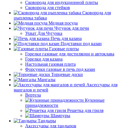
Сковорода для индукционной плиты
Сковорода для стейков
Сковорода для
цыпленка табака
Медная посуда
Чугунок для печи
Ухват Для Чугунка
Печь для казана
Подставки под казан
Газовые плиты
Горелки газовые для дистиляции и автоклава
Горелки для казана
Настольная газовая плита
Форсунки газовые в печь под казан
Торцевые доски
Мангалы
Аксессуары для
мангалов и печей
Вертела
Кухонные
принадлежности
Решетка для гриля
Шампуры
Тандыры
Аксессуары для тандыров