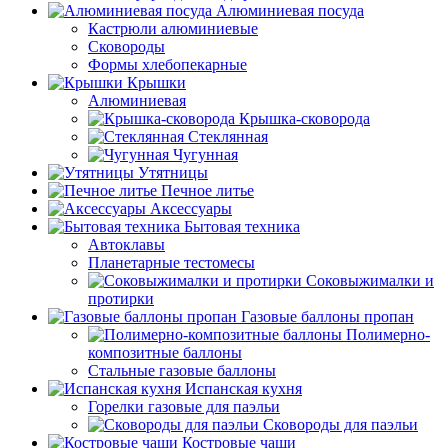
Алюминиевая посуда
Кастрюли алюминиевые
Сковороды
Формы хлебопекарные
Крышки
Алюминиевая
Крышка-сковорода
Стеклянная
Чугунная
Утятницы
Печное литье
Аксессуары
Бытовая техника
Автоклавы
Планетарные тестомесы
Соковыжималки и
протирки
Газовые баллоны пропан
Полимерно-
композитные баллоны
Стальные газовые баллоны
Испанская кухня
Горелки газовые для паэльи
Сковороды для паэльи
Костровые чаши