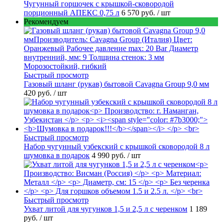
Чугунный горшочек с крышкой-сковородой
порционный АПЕКС 0,75 л
6 570 руб.
/ шт
Рекомендуем
Быстрый просмотр
Газовый шланг (рукав) бытовой Cavagna Group 9,0 мм
420 руб.
/ шт
Быстрый просмотр
Набор чугунный узбекский с крышкой сковородой 8 л
шумовка в подарок
4 990 руб.
/ шт
Быстрый просмотр
Ухват литой для чугунков 1,5 и 2,5 л с черенком
1 189
руб.
/ шт