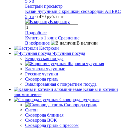
Быстрый просмотр
Казан чугунный с крышкой-сковородой АПЕКС
5,5 л
6 470 руб.
/ шт
В корзину
Подробнее
Купить в 1 клик
Сравнение
В избранное
В наличии
Кастрюли
Чугунная посуда
Белорусская посуда
Жаровня чугунная
Кастрюли чугунные
Русские чугунки
Сковорода гриль
Эмалированная с покрытием посуда
Казаны и котелки
алюминиевые
Сковорода чугунная
Сковорода гриль
Ситон
Сковорода блинная
Сковорода ВОК
Сковорода гриль с прессом