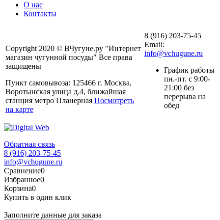
О нас
Контакты
8 (916) 203-75-45
Email:
Copyright 2020 © ВЧугуне.ру "Интернет
info@vchugune.ru
магазин чугунной посуды" Все права
защищены
График работы
пн.-пт. с 9:00-
Пункт самовывоза: 125466 г. Москва,
21:00 без
Воротынская улица д.4, ближайшая
перерыва на
станция метро Планерная
Посмотреть
обед
на карте
Обратная связь
8 (916) 203-75-45
info@vchugune.ru
Сравнение
0
Избранное
0
Корзина
0
Купить в один клик
Заполните данные для заказа