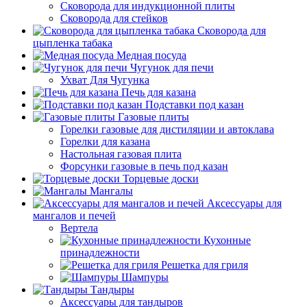
Сковорода для индукционной плиты
Сковорода для стейков
Сковорода для
цыпленка табака
Медная посуда
Чугунок для печи
Ухват Для Чугунка
Печь для казана
Подставки под казан
Газовые плиты
Горелки газовые для дистиляции и автоклава
Горелки для казана
Настольная газовая плита
Форсунки газовые в печь под казан
Торцевые доски
Мангалы
Аксессуары для
мангалов и печей
Вертела
Кухонные
принадлежности
Решетка для гриля
Шампуры
Тандыры
Аксессуары для тандыров