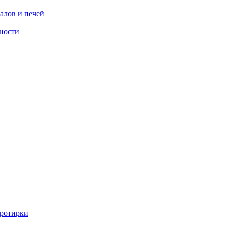
алов и печей
ности
ротирки