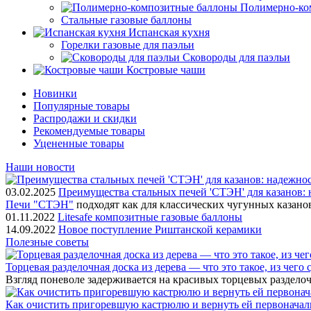
Полимерно-ко
Стальные газовые баллоны
Испанская кухня
Горелки газовые для паэльи
Сковороды для паэльи
Костровые чаши
Новинки
Популярные товары
Распродажи и скидки
Рекомендуемые товары
Уцененные товары
Наши новости
03.02.2025
Преимущества стальных печей 'СТЭН' для казанов: 
Печи "СТЭН"
подходят как для классических чугунных казано
01.11.2022
Litesafe композитные газовые баллоны
14.09.2022
Новое поступление Риштанской керамики
Полезные советы
Торцевая разделочная доска из дерева — что это такое, из чего
Взгляд поневоле задерживается на красивых торцевых разделоч
Как очистить пригоревшую кастрюлю и вернуть ей первонача