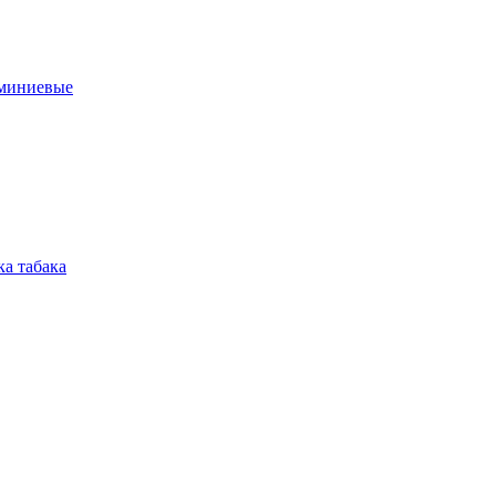
юминиевые
а табака