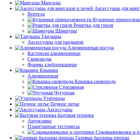
Мангалы
Аксессуары для манг
Вертела
Кухонные принадлеж
Решетка для гриля
Шампуры
Тандыры
Аксессуары для тандыров
Алюминиевая посуда
Кастрюли алюминиевые
Сковороды
Формы хлебопекарные
Крышки
Алюминиевая
Крышка-сковорода
Стеклянная
Чугунная
Утятницы
Печное литье
Аксессуары
Бытовая техника
Автоклавы
Планетарные тестомесы
Соковыжималки и п
Газовые баллоны пропан