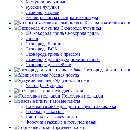
Кастрюли чугунные
Русские чугунки
Сковорода гриль
Эмалированная с покрытием посуда
Казаны и котелки ал
Сковорода чугунная
Сковорода гриль
Ситон
Сковорода блинная
Сковорода ВОК
Сковорода гриль с прессом
Сковорода для индукционной плиты
Сковорода для стейков
Сковорода для цыпленк
Медная посуда
Чугунок для печи
Ухват Для Чугунка
Печь для казана
Подставки под казан
Газовые плиты
Горелки газовые для дистиляции и автоклава
Горелки для казана
Настольная газовая плита
Форсунки газовые в печь под казан
Торцевые доски