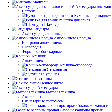
Мангалы
Аксессуары для манг
Вертела
Кухонные принадлеж
Решетка для гриля
Шампуры
Тандыры
Аксессуары для тандыров
Алюминиевая посуда
Кастрюли алюминиевые
Сковороды
Формы хлебопекарные
Крышки
Алюминиевая
Крышка-сковорода
Стеклянная
Чугунная
Утятницы
Печное литье
Аксессуары
Бытовая техника
Автоклавы
Планетарные тестомесы
Соковыжималки и п
Газовые баллоны пропан