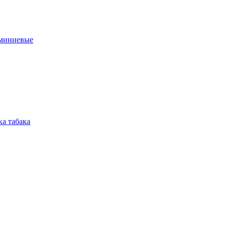
юминиевые
а табака