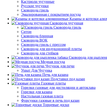
Кастрюли чугунные
Русские чугунки
Сковорода гриль
Эмалированная с покрытием посуда
Казаны и котелки ал
Сковорода чугунная
Сковорода гриль
Ситон
Сковорода блинная
Сковорода ВОК
Сковорода гриль с прессом
Сковорода для индукционной плиты
Сковорода для стейков
Сковорода для цыпленк
Медная посуда
Чугунок для печи
Ухват Для Чугунка
Печь для казана
Подставки под казан
Газовые плиты
Горелки газовые для дистиляции и автоклава
Горелки для казана
Настольная газовая плита
Форсунки газовые в печь под казан
Торцевые доски