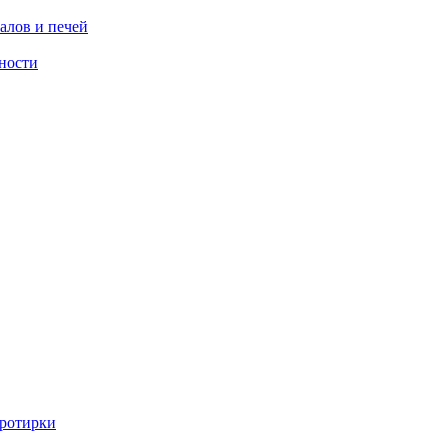
алов и печей
ности
ротирки