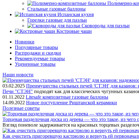
Полимерно-ко
Стальные газовые баллоны
Испанская кухня
Горелки газовые для паэльи
Сковороды для паэльи
Костровые чаши
Новинки
Популярные товары
Распродажи и скидки
Рекомендуемые товары
Уцененные товары
Наши новости
03.02.2025
Преимущества стальных печей 'СТЭН' для казанов: 
Печи "СТЭН"
подходят как для классических чугунных казано
01.11.2022
Litesafe композитные газовые баллоны
14.09.2022
Новое поступление Риштанской керамики
Полезные советы
Торцевая разделочная доска из дерева — что это такое, из чего
Взгляд поневоле задерживается на красивых торцевых разделоч
Как очистить пригоревшую кастрюлю и вернуть ей первонача