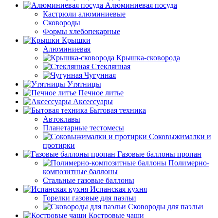
Алюминиевая посуда
Кастрюли алюминиевые
Сковороды
Формы хлебопекарные
Крышки
Алюминиевая
Крышка-сковорода
Стеклянная
Чугунная
Утятницы
Печное литье
Аксессуары
Бытовая техника
Автоклавы
Планетарные тестомесы
Соковыжималки и
протирки
Газовые баллоны пропан
Полимерно-
композитные баллоны
Стальные газовые баллоны
Испанская кухня
Горелки газовые для паэльи
Сковороды для паэльи
Костровые чаши