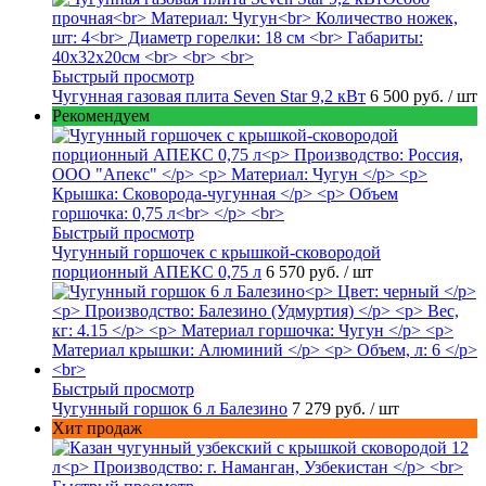
Быстрый просмотр
Чугунная газовая плита Seven Star 9,2 кВт
6 500 руб.
/ шт
Рекомендуем
Быстрый просмотр
Чугунный горшочек с крышкой-сковородой
порционный АПЕКС 0,75 л
6 570 руб.
/ шт
Быстрый просмотр
Чугунный горшок 6 л Балезино
7 279 руб.
/ шт
Хит продаж