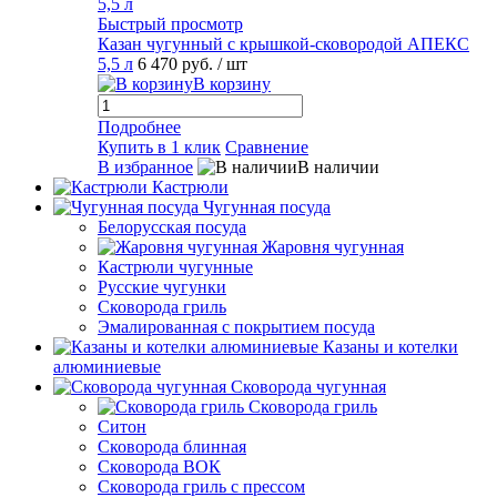
Быстрый просмотр
Казан чугунный с крышкой-сковородой АПЕКС
5,5 л
6 470 руб.
/ шт
В корзину
Подробнее
Купить в 1 клик
Сравнение
В избранное
В наличии
Кастрюли
Чугунная посуда
Белорусская посуда
Жаровня чугунная
Кастрюли чугунные
Русские чугунки
Сковорода гриль
Эмалированная с покрытием посуда
Казаны и котелки
алюминиевые
Сковорода чугунная
Сковорода гриль
Ситон
Сковорода блинная
Сковорода ВОК
Сковорода гриль с прессом