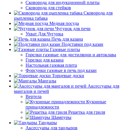
Сковорода для индукционной плиты
Сковорода для стейков
Сковорода для
цыпленка табака
Медная посуда
Чугунок для печи
Ухват Для Чугунка
Печь для казана
Подставки под казан
Газовые плиты
Горелки газовые для дистиляции и автоклава
Горелки для казана
Настольная газовая плита
Форсунки газовые в печь под казан
Торцевые доски
Мангалы
Аксессуары для
мангалов и печей
Вертела
Кухонные
принадлежности
Решетка для гриля
Шампуры
Тандыры
Аксессуары для тандыров