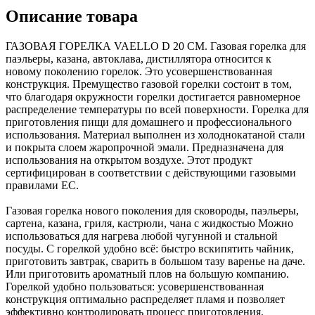
Описание товара
ГАЗОВАЯ ГОРЕЛКА VAELLO D 20 СМ. Газовая горелка для
паэльеры, казана, автоклава, дистиллятора относится к
новому поколению горелок. Это усовершенствованная
конструкция. Премущество газовой горелки состоит в том,
что благодаря окружности горелки достигается равномерное
распределение температуры по всей поверхности. Горелка для
приготовления пищи для домашнего и профессионального
использования. Материал выполнен из холоднокатаной стали
и покрыта слоем жаропрочной эмали. Предназначена для
использования на открытом воздухе. Этот продукт
сертифицирован в соответствии с действующими газовыми
правилами ЕС.
Газовая горелка нового поколения для сковороды, паэльеры,
сартена, казана, гриля, кастрюли, чана с жидкостью Можно
использоваться для нагрева любой чугунной и стальной
посуды. С горелкой удобно всё: быстро вскипятить чайник,
приготовить завтрак, сварить в большом тазу варенье на даче.
Или приготовить ароматный плов на большую компанию.
Горелкой удобно пользоваться: усовершенствованная
конструкция оптимально распределяет пламя и позволяет
эффективно контролировать процесс приготовления.