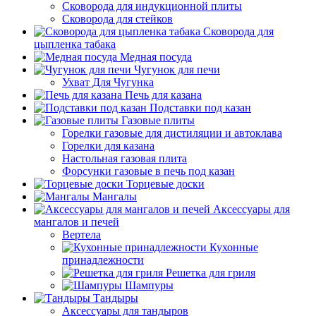
Сковорода для индукционной плиты
Сковорода для стейков
Сковорода для
цыпленка табака
Медная посуда
Чугунок для печи
Ухват Для Чугунка
Печь для казана
Подставки под казан
Газовые плиты
Горелки газовые для дистиляции и автоклава
Горелки для казана
Настольная газовая плита
Форсунки газовые в печь под казан
Торцевые доски
Мангалы
Аксессуары для
мангалов и печей
Вертела
Кухонные
принадлежности
Решетка для гриля
Шампуры
Тандыры
Аксессуары для тандыров