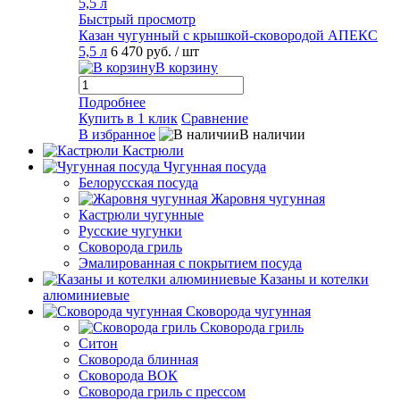
Быстрый просмотр
Казан чугунный с крышкой-сковородой АПЕКС
5,5 л
6 470 руб.
/ шт
В корзину
Подробнее
Купить в 1 клик
Сравнение
В избранное
В наличии
Кастрюли
Чугунная посуда
Белорусская посуда
Жаровня чугунная
Кастрюли чугунные
Русские чугунки
Сковорода гриль
Эмалированная с покрытием посуда
Казаны и котелки
алюминиевые
Сковорода чугунная
Сковорода гриль
Ситон
Сковорода блинная
Сковорода ВОК
Сковорода гриль с прессом