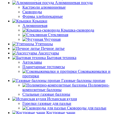
Алюминиевая посуда
Кастрюли алюминиевые
Сковороды
Формы хлебопекарные
Крышки
Алюминиевая
Крышка-сковорода
Стеклянная
Чугунная
Утятницы
Печное литье
Аксессуары
Бытовая техника
Автоклавы
Планетарные тестомесы
Соковыжималки и
протирки
Газовые баллоны пропан
Полимерно-
композитные баллоны
Стальные газовые баллоны
Испанская кухня
Горелки газовые для паэльи
Сковороды для паэльи
Костровые чаши