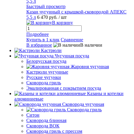
Быстрый просмотр
Казан чугунный с крышкой-сковородой АПЕКС
5,5 л
6 470 руб.
/ шт
В корзину
Подробнее
Купить в 1 клик
Сравнение
В избранное
В наличии
Кастрюли
Чугунная посуда
Белорусская посуда
Жаровня чугунная
Кастрюли чугунные
Русские чугунки
Сковорода гриль
Эмалированная с покрытием посуда
Казаны и котелки
алюминиевые
Сковорода чугунная
Сковорода гриль
Ситон
Сковорода блинная
Сковорода ВОК
Сковорода гриль с прессом