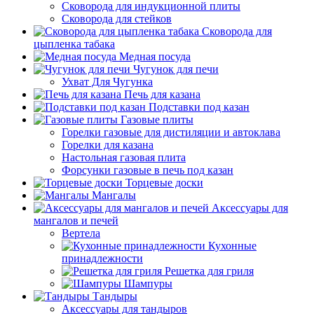
Сковорода для индукционной плиты
Сковорода для стейков
Сковорода для
цыпленка табака
Медная посуда
Чугунок для печи
Ухват Для Чугунка
Печь для казана
Подставки под казан
Газовые плиты
Горелки газовые для дистиляции и автоклава
Горелки для казана
Настольная газовая плита
Форсунки газовые в печь под казан
Торцевые доски
Мангалы
Аксессуары для
мангалов и печей
Вертела
Кухонные
принадлежности
Решетка для гриля
Шампуры
Тандыры
Аксессуары для тандыров