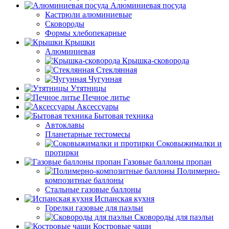
Алюминиевая посуда
Кастрюли алюминиевые
Сковороды
Формы хлебопекарные
Крышки
Алюминиевая
Крышка-сковорода
Стеклянная
Чугунная
Утятницы
Печное литье
Аксессуары
Бытовая техника
Автоклавы
Планетарные тестомесы
Соковыжималки и
протирки
Газовые баллоны пропан
Полимерно-
композитные баллоны
Стальные газовые баллоны
Испанская кухня
Горелки газовые для паэльи
Сковороды для паэльи
Костровые чаши