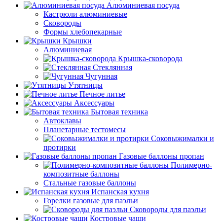
Алюминиевая посуда
Кастрюли алюминиевые
Сковороды
Формы хлебопекарные
Крышки
Алюминиевая
Крышка-сковорода
Стеклянная
Чугунная
Утятницы
Печное литье
Аксессуары
Бытовая техника
Автоклавы
Планетарные тестомесы
Соковыжималки и
протирки
Газовые баллоны пропан
Полимерно-
композитные баллоны
Стальные газовые баллоны
Испанская кухня
Горелки газовые для паэльи
Сковороды для паэльи
Костровые чаши