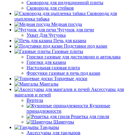
Сковорода для индукционной плиты
Сковорода для стейков
Сковорода для
цыпленка табака
Медная посуда
Чугунок для печи
Ухват Для Чугунка
Печь для казана
Подставки под казан
Газовые плиты
Горелки газовые для дистиляции и автоклава
Горелки для казана
Настольная газовая плита
Форсунки газовые в печь под казан
Торцевые доски
Мангалы
Аксессуары для
мангалов и печей
Вертела
Кухонные
принадлежности
Решетка для гриля
Шампуры
Тандыры
Аксессуары для тандыров