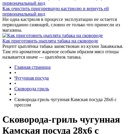
Как очистить пригоревшую кастрюлю и вернуть ей
первоначальный вид
Ни одна кастрюля в процессе эксплуатации не остается
первозданно сияющей, словно ее только что принесли из
магазина.
Как приготовить цыплята табака на сковороде
Рецепт цыплёнка табака заимствован из кухни Закавказья.
Там это ароматное жареное особым образом мясо птицы
называется иначе — цыплёнок тапака.
Главная страница
•
Чугунная посуда
•
Сковорода гриль
•
Сковорода-гриль чугунная Камская посуда 28х6 с
прессом
Сковорода-гриль чугунная
Камская посуда 28х6 с