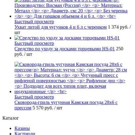
Быстрый просмотр
Ухват литой для чугунков 4 и 6 л с черенком
1 374 руб.
/
шт
Быстрый просмотр
Средство по уходу за досками торцевыми HS-01
250
руб.
/ шт
Быстрый просмотр
Сковорода-гриль чугунная Камская посуда 28х6 с
прессом
5 570 руб.
/ шт
Каталог
Казаны
Кастрюли