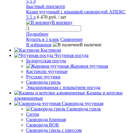
Быстрый просмотр
Казан чугунный с крышкой-сковородой АПЕКС
5,5 л
6 470 руб.
/ шт
В корзину
Подробнее
Купить в 1 клик
Сравнение
В избранное
В наличии
Кастрюли
Чугунная посуда
Белорусская посуда
Жаровня чугунная
Кастрюли чугунные
Русские чугунки
Сковорода гриль
Эмалированная с покрытием посуда
Казаны и котелки
алюминиевые
Сковорода чугунная
Сковорода гриль
Ситон
Сковорода блинная
Сковорода ВОК
Сковорода гриль с прессом