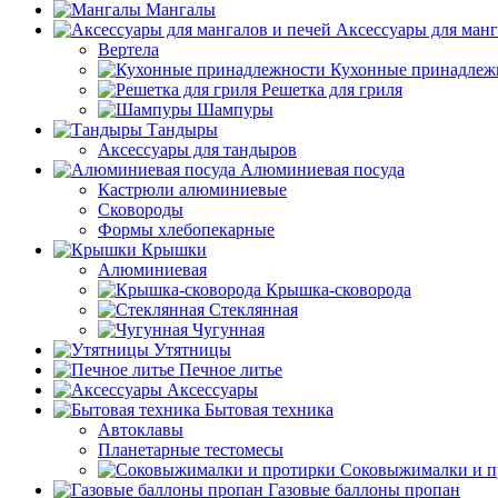
Мангалы
Аксессуары для манг
Вертела
Кухонные принадлеж
Решетка для гриля
Шампуры
Тандыры
Аксессуары для тандыров
Алюминиевая посуда
Кастрюли алюминиевые
Сковороды
Формы хлебопекарные
Крышки
Алюминиевая
Крышка-сковорода
Стеклянная
Чугунная
Утятницы
Печное литье
Аксессуары
Бытовая техника
Автоклавы
Планетарные тестомесы
Соковыжималки и п
Газовые баллоны пропан