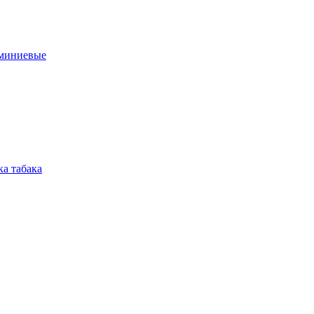
юминиевые
а табака