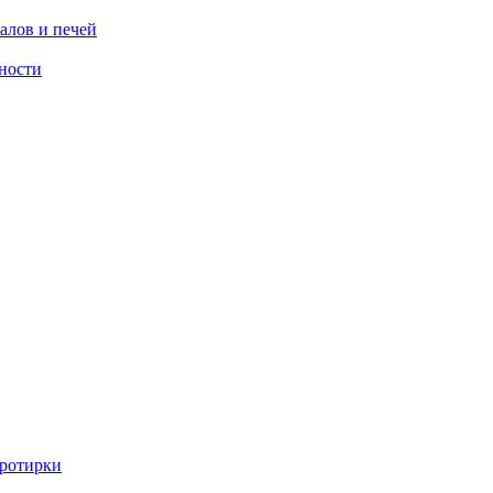
алов и печей
ности
ротирки