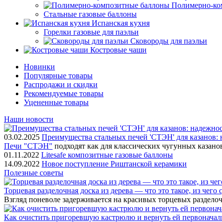
Полимерно-ко
Стальные газовые баллоны
Испанская кухня
Горелки газовые для паэльи
Сковороды для паэльи
Костровые чаши
Новинки
Популярные товары
Распродажи и скидки
Рекомендуемые товары
Уцененные товары
Наши новости
03.02.2025
Преимущества стальных печей 'СТЭН' для казанов: 
Печи "СТЭН"
подходят как для классических чугунных казано
01.11.2022
Litesafe композитные газовые баллоны
14.09.2022
Новое поступление Риштанской керамики
Полезные советы
Торцевая разделочная доска из дерева — что это такое, из чего
Взгляд поневоле задерживается на красивых торцевых разделоч
Как очистить пригоревшую кастрюлю и вернуть ей первонача