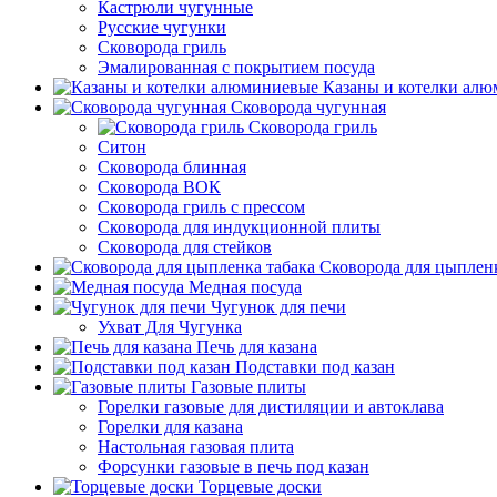
Кастрюли чугунные
Русские чугунки
Сковорода гриль
Эмалированная с покрытием посуда
Казаны и котелки ал
Сковорода чугунная
Сковорода гриль
Ситон
Сковорода блинная
Сковорода ВОК
Сковорода гриль с прессом
Сковорода для индукционной плиты
Сковорода для стейков
Сковорода для цыпленк
Медная посуда
Чугунок для печи
Ухват Для Чугунка
Печь для казана
Подставки под казан
Газовые плиты
Горелки газовые для дистиляции и автоклава
Горелки для казана
Настольная газовая плита
Форсунки газовые в печь под казан
Торцевые доски